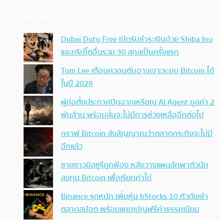
ประเด็นล่าสุด
Dubai Duty Free เปิดรับชำระเงินด้วย Shiba Inu
และคริปโตอื่นรวม 30 สกุลเป็นครั้งแรก
Tom Lee เตือนควอนตัมอาจเจาะระบบ Bitcoin ได้
ในปี 2028
ผู้ก่อตั้งประกาศปิดฉากเหรียญ AI Agent มูลค่า 2
พันล้าน พร้อมลั่นจะไม่มีการช่วยเหลืออีกต่อไป
กราฟ Bitcoin ส่งสัญญาณว่าตลาดกระทิงจะไม่มี
อีกแล้ว
ชายชาวมิสซูรีถูกฟ้อง หลังวางแผนลักพาตัวนัก
ลงทุน Bitcoin เพื่อเรียกค่าไถ่
Binance รุกหนัก เพิ่มหุ้น bStocks 10 ตัวดังเข้า
ตลาดสปอต พร้อมแคมเปญฟรีค่าธรรมเนียม