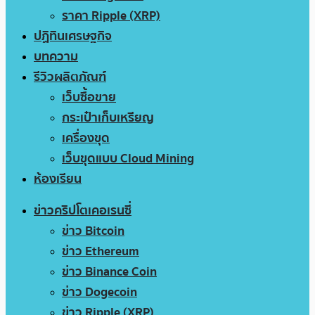
ราคา Ripple (XRP)
ปฏิทินเศรษฐกิจ
บทความ
รีวิวผลิตภัณฑ์
เว็บซื้อขาย
กระเป๋าเก็บเหรียญ
เครื่องขุด
เว็บขุดแบบ Cloud Mining
ห้องเรียน
ข่าวคริปโตเคอเรนซี่
ข่าว Bitcoin
ข่าว Ethereum
ข่าว Binance Coin
ข่าว Dogecoin
ข่าว Ripple (XRP)