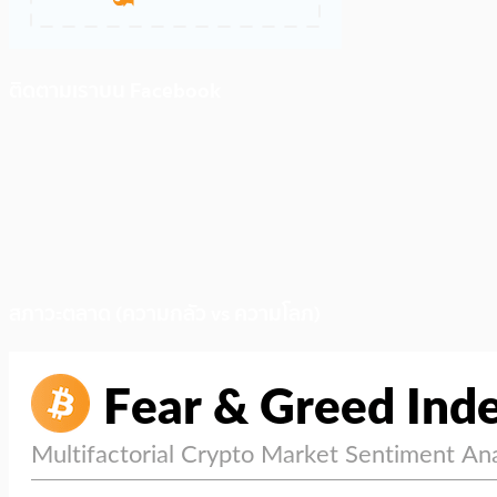
ติดตามเราบน Facebook
สภาวะตลาด (ความกลัว vs ความโลภ)