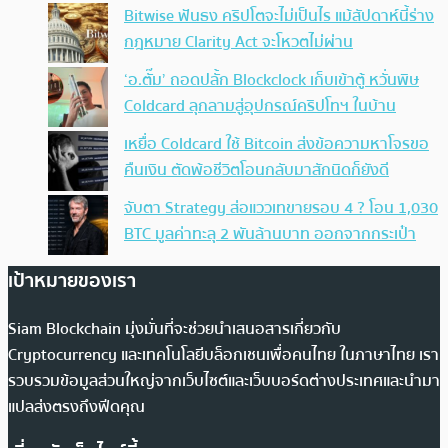
Bitwise ฟันธง คริปโตจะไม่เป็นไร แม้สัปดาห์นี้ร่าง
กฎหมาย Clarity Act จะโหวตไม่ผ่าน
‘อ.ตั๊ม’ ถอดปลั้ก Blockclock เก็บเข้าตู้ หวั่นพิษ
Coldcard ลุกลามสู่อุปกรณ์คริปโทฯ ในบ้าน
เหยื่อ Coldcard ใช้ Bitcoin ส่งข้อความหาโจรขอ
คืนเงิน ตัดพ้อชีวิตโอนกลับมาสักนิดก็ยังดี
จับตา Strategy ส่อแววเทขายรอบ 4 ? โอน 1,030
BTC มูลค่าทะลุ 2 พันล้านบาท ออกจากกระเป๋า
เป้าหมายของเรา
Siam Blockchain มุ่งมั่นที่จะช่วยนำเสนอสารเกี่ยวกับ
Cryptocurrency และเทคโนโลยีบล็อกเชนเพื่อคนไทย ในภาษาไทย เรา
รวบรวมข้อมูลส่วนใหญ่จากเว็บไซต์และเว็บบอร์ดต่างประเทศและนำมา
แปลส่งตรงถึงฟีดคุณ