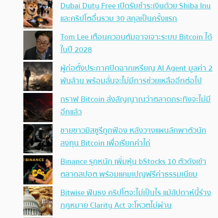
Dubai Duty Free เปิดรับชำระเงินด้วย Shiba Inu
และคริปโตอื่นรวม 30 สกุลเป็นครั้งแรก
Tom Lee เตือนควอนตัมอาจเจาะระบบ Bitcoin ได้
ในปี 2028
ผู้ก่อตั้งประกาศปิดฉากเหรียญ AI Agent มูลค่า 2
พันล้าน พร้อมลั่นจะไม่มีการช่วยเหลืออีกต่อไป
กราฟ Bitcoin ส่งสัญญาณว่าตลาดกระทิงจะไม่มี
อีกแล้ว
ชายชาวมิสซูรีถูกฟ้อง หลังวางแผนลักพาตัวนัก
ลงทุน Bitcoin เพื่อเรียกค่าไถ่
Binance รุกหนัก เพิ่มหุ้น bStocks 10 ตัวดังเข้า
ตลาดสปอต พร้อมแคมเปญฟรีค่าธรรมเนียม
Bitwise ฟันธง คริปโตจะไม่เป็นไร แม้สัปดาห์นี้ร่าง
กฎหมาย Clarity Act จะโหวตไม่ผ่าน