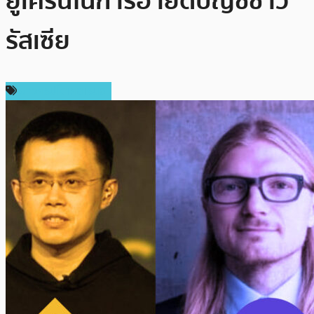
ยูเครนในการอายัดบัญชีชาว
รัสเซีย
ข่าวคริปโตเคอเรนซี่