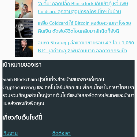
‘อ.ตั๊ม’ ถอดปลั้ก Blockclock เก็บเข้าตู้ หวั่นพิษ
Coldcard ลุกลามสู่อุปกรณ์คริปโทฯ ในบ้าน
เหยื่อ Coldcard ใช้ Bitcoin ส่งข้อความหาโจรขอ
คืนเงิน ตัดพ้อชีวิตโอนกลับมาสักนิดก็ยังดี
จับตา Strategy ส่อแววเทขายรอบ 4 ? โอน 1,030
BTC มูลค่าทะลุ 2 พันล้านบาท ออกจากกระเป๋า
เป้าหมายของเรา
Siam Blockchain มุ่งมั่นที่จะช่วยนำเสนอสารเกี่ยวกับ
Cryptocurrency และเทคโนโลยีบล็อกเชนเพื่อคนไทย ในภาษาไทย เรา
รวบรวมข้อมูลส่วนใหญ่จากเว็บไซต์และเว็บบอร์ดต่างประเทศและนำมา
แปลส่งตรงถึงฟีดคุณ
เกี่ยวกับเว็บไซต์นี้
ทีมงาน
ติดต่อเรา