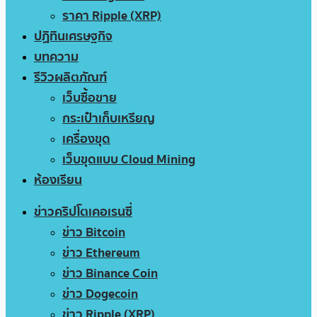
ราคา Ripple (XRP)
ปฏิทินเศรษฐกิจ
บทความ
รีวิวผลิตภัณฑ์
เว็บซื้อขาย
กระเป๋าเก็บเหรียญ
เครื่องขุด
เว็บขุดแบบ Cloud Mining
ห้องเรียน
ข่าวคริปโตเคอเรนซี่
ข่าว Bitcoin
ข่าว Ethereum
ข่าว Binance Coin
ข่าว Dogecoin
ข่าว Ripple (XRP)