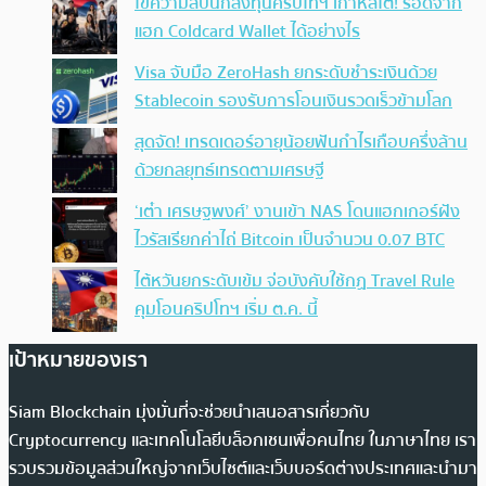
ไขความลับนักลงทุนคริปโทฯ เกาหลีใต้! รอดจาก
แฮก Coldcard Wallet ได้อย่างไร
Visa จับมือ ZeroHash ยกระดับชำระเงินด้วย
Stablecoin รองรับการโอนเงินรวดเร็วข้ามโลก
สุดจัด! เทรดเดอร์อายุน้อยฟันกำไรเกือบครึ่งล้าน
ด้วยกลยุทธ์เทรดตามเศรษฐี
‘เต๋า เศรษฐพงศ์’ งานเข้า NAS โดนแฮกเกอร์ฝัง
ไวรัสเรียกค่าไถ่ Bitcoin เป็นจำนวน 0.07 BTC
ไต้หวันยกระดับเข้ม จ่อบังคับใช้กฏ Travel Rule
คุมโอนคริปโทฯ เริ่ม ต.ค. นี้
เป้าหมายของเรา
Siam Blockchain มุ่งมั่นที่จะช่วยนำเสนอสารเกี่ยวกับ
Cryptocurrency และเทคโนโลยีบล็อกเชนเพื่อคนไทย ในภาษาไทย เรา
รวบรวมข้อมูลส่วนใหญ่จากเว็บไซต์และเว็บบอร์ดต่างประเทศและนำมา