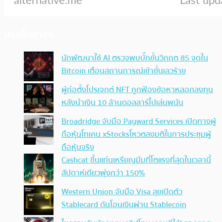
ประเด็นล่าสุด
นักพัฒนาใช้ AI ตรวจพบบั๊กขั้นวิกฤต 85 จุดใน
Bitcoin เตือนสถานการณ์เข้าขั้นเลวร้าย
ผู้ก่อตั้งโปรเจกต์ NFT ถูกฟ้องข้อหาหลอกลงทุน
หลังนำเงิน 10 ล้านดอลลาร์ไปเล่นพนัน
Broadridge จับมือ Payward Services เปิดทางผู้
ถือหุ้นโทเคน xStocksโหวตลงมติในการประชุมผู้
ถือหุ้นจริง
Cashcat ขึ้นแท่นเหรียญมีมที่โตแรงที่สุดในเวลานี้
สัปดาห์เดียวพุ่งกว่า 150%
Western Union จับมือ Visa ลุยเปิดตัว
Stablecard ดันโอนเงินผ่าน Stablecoin