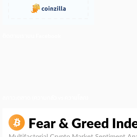
ติดตามเราบน Facebook
สภาวะตลาด (ความกลัว vs ความโลภ)