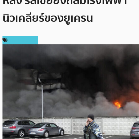
หลัง รัสเซียยิงถล่มโรงไฟฟ้า
นิวเคลียร์ของยูเครน
ราคา Bitcoin