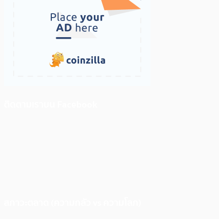
ติดตามเราบน Facebook
สภาวะตลาด (ความกลัว vs ความโลภ)