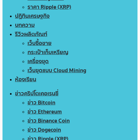
ราคา Ripple (XRP)
ปฏิทินเศรษฐกิจ
บทความ
รีวิวผลิตภัณฑ์
เว็บซื้อขาย
กระเป๋าเก็บเหรียญ
เครื่องขุด
เว็บขุดแบบ Cloud Mining
ห้องเรียน
ข่าวคริปโตเคอเรนซี่
ข่าว Bitcoin
ข่าว Ethereum
ข่าว Binance Coin
ข่าว Dogecoin
ข่าว Ripple (XRP)