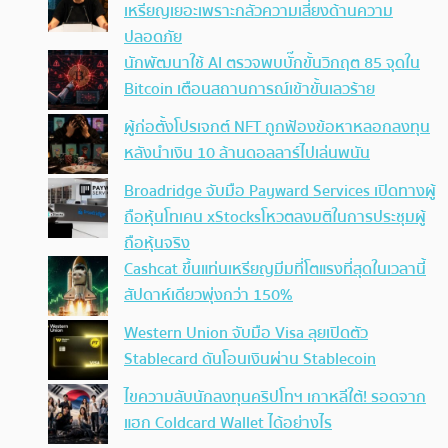
เหรียญเยอะเพราะกลัวความเสี่ยงด้านความ
ปลอดภัย
นักพัฒนาใช้ AI ตรวจพบบั๊กขั้นวิกฤต 85 จุดใน
Bitcoin เตือนสถานการณ์เข้าขั้นเลวร้าย
ผู้ก่อตั้งโปรเจกต์ NFT ถูกฟ้องข้อหาหลอกลงทุน
หลังนำเงิน 10 ล้านดอลลาร์ไปเล่นพนัน
Broadridge จับมือ Payward Services เปิดทางผู้
ถือหุ้นโทเคน xStocksโหวตลงมติในการประชุมผู้
ถือหุ้นจริง
Cashcat ขึ้นแท่นเหรียญมีมที่โตแรงที่สุดในเวลานี้
สัปดาห์เดียวพุ่งกว่า 150%
Western Union จับมือ Visa ลุยเปิดตัว
Stablecard ดันโอนเงินผ่าน Stablecoin
ไขความลับนักลงทุนคริปโทฯ เกาหลีใต้! รอดจาก
แฮก Coldcard Wallet ได้อย่างไร