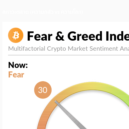
สภาวะตลาด (ความกลัว vs ความโลภ)