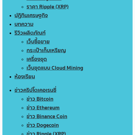
ราคา Ripple (XRP)
ปฏิทินเศรษฐกิจ
บทความ
รีวิวผลิตภัณฑ์
เว็บซื้อขาย
กระเป๋าเก็บเหรียญ
เครื่องขุด
เว็บขุดแบบ Cloud Mining
ห้องเรียน
ข่าวคริปโตเคอเรนซี่
ข่าว Bitcoin
ข่าว Ethereum
ข่าว Binance Coin
ข่าว Dogecoin
ข่าว Ripple (XRP)