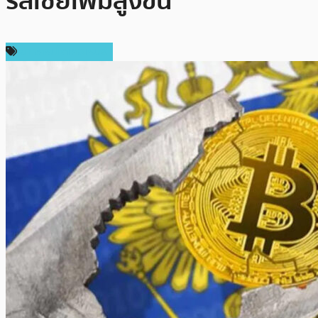
รัสเซียเพิ่มสูงขึ้น
ข่าวคริปโตเคอเรนซี่