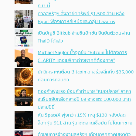
ก.ย. นี้
ศาลสหรัฐฯ สั่งอายัดทรัพย์ $1,500 ล้าน หลัง
Bybit ฟ้องเกาหลีเหนือและกลุ่ม Lazarus
เปิดบัญชี Bitkub ง่ายขึ้นอีกขั้น ยืนยันตัวตนผ่าน
ThaID ได้แล้ว
Michael Saylor ย้ำจุดยืน “Bitcoin ไม่ต้องการ
CLARITY แต่อเมริกาต่างหากที่ต้องการ”
นักวิเคราะห์เตือน Bitcoin อาจร่วงลึกถึง $35,000
ก่อนการกลับตัว
ทองคำพุ่งแรง ย้อนคำทำนาย “หมอปลาย” ราคา
จะเริ่มขยับหลังกลางปี 69 อาจแตะ 100,000 บาท
ปลายปีนี้
หุ้น SpaceX พุ่งกว่า 15% ทะลุ $130 หลังปลด
ล็อกหุ้น 911 ล้านหุ้นแต่ตลาดเชื่อมั่น ไม่โดนเทขาย
ตัวเลขการจ้างงานสหรัฐฯ เดือนกรกฎาคมหดตัว