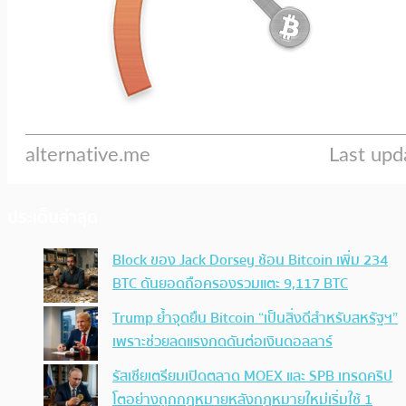
ประเด็นล่าสุด
Block ของ Jack Dorsey ช้อน Bitcoin เพิ่ม 234
BTC ดันยอดถือครองรวมแตะ 9,117 BTC
Trump ย้ำจุดยืน Bitcoin “เป็นสิ่งดีสำหรับสหรัฐฯ”
เพราะช่วยลดแรงกดดันต่อเงินดอลลาร์
รัสเซียเตรียมเปิดตลาด MOEX และ SPB เทรดคริป
โตอย่างถูกกฎหมายหลังกฎหมายใหม่เริ่มใช้ 1