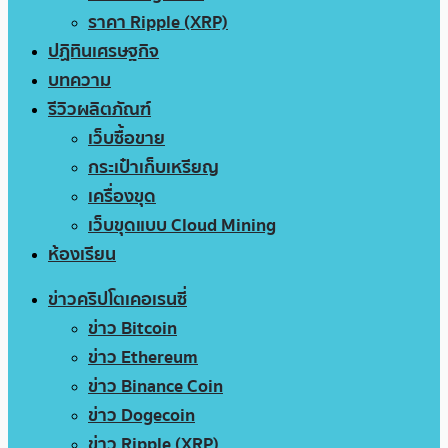
ราคา Ripple (XRP)
ปฏิทินเศรษฐกิจ
บทความ
รีวิวผลิตภัณฑ์
เว็บซื้อขาย
กระเป๋าเก็บเหรียญ
เครื่องขุด
เว็บขุดแบบ Cloud Mining
ห้องเรียน
ข่าวคริปโตเคอเรนซี่
ข่าว Bitcoin
ข่าว Ethereum
ข่าว Binance Coin
ข่าว Dogecoin
ข่าว Ripple (XRP)