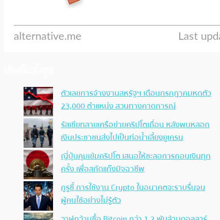
ประเด็นล่าสุด
ตัวเลขการจ้างงานสหรัฐฯ เดือนกรกฎาคมหดตัว
23,000 ตำแหน่ง สวนทางคาดการณ์
รัสเซียทลายเครือข่ายคริปโตเถื่อน หลังพบหลอก
เงินประชาชนส่งไปเป็นท่อน้ำเลี้ยงยูเครน
ญี่ปุ่นคุมเข้มคริปโต เสนอให้ชะลอการถอนเงินทุก
ครั้ง เพื่อสกัดแก๊งมิจฉาชีพ
กูรูชี้ การใช้งาน Crypto ในอนาคตจะราบรื่นจน
ผู้คนใช้อย่างไม่รู้ตัว
วาฬกว้านซื้อ Bitcoin กว่า 1.2 พันล้านดอลลาร์