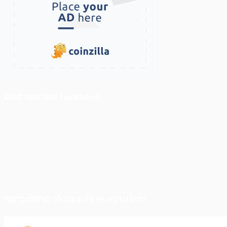
ติดตามเราบน Facebook
สภาวะตลาด (ความกลัว vs ความโลภ)