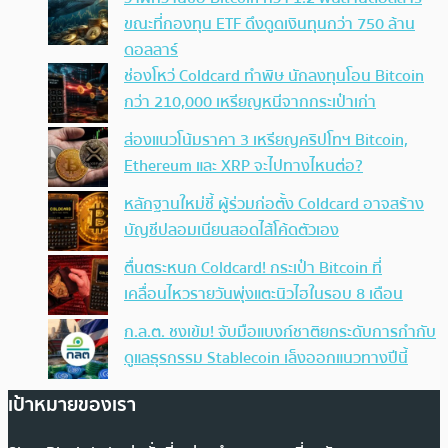
ขณะที่กองทุน ETF ดึงดูดเงินทุนกว่า 750 ล้าน
ดอลลาร์
ช่องโหว่ Coldcard ทำพิษ นักลงทุนโอน Bitcoin
กว่า 210,000 เหรียญหนีจากกระเป๋าเก่า
ส่องแนวโน้มราคา 3 เหรียญคริปโทฯ Bitcoin,
Ethereum และ XRP จะไปทางไหนต่อ?
หลักฐานใหม่ชี้ ผู้ร่วมก่อตั้ง Coldcard อาจสร้าง
บัญชีปลอมเนียนสอดไส้โค้ดตัวเอง
ตื่นตระหนก Coldcard! กระเป๋า Bitcoin ที่
เคลื่อนไหวรายวันพุ่งแตะนิวไฮในรอบ 8 เดือน
ก.ล.ต. ชงเข้ม! จับมือแบงก์ชาติยกระดับการกำกับ
ดูแลธุรกรรม Stablecoin เล็งออกแนวทางปีนี้
เป้าหมายของเรา