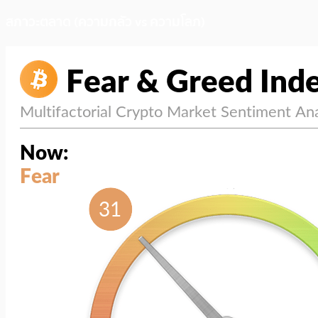
สภาวะตลาด (ความกลัว vs ความโลภ)