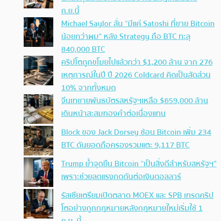
ก.ย.นี้
Michael Saylor ลั่น “มีแค่ Satoshi ที่ขาย Bitcoin
น้อยกว่าผม” หลัง Strategy ถือ BTC ทะลุ
840,000 BTC
คริปโตถูกขโมยไปแล้วกว่า $1,200 ล้าน จาก 276
เหตุการณ์ในปี ปี 2026 Coldcard คิดเป็นสัดส่วน
10% จากทั้งหมด
จีนเทขายพันธบัตรสหรัฐฯเหลือ $659,000 ล้าน
เดินหน้าสะสมทองคำต่อเนื่องแทน
Block ของ Jack Dorsey ช้อน Bitcoin เพิ่ม 234
BTC ดันยอดถือครองรวมแตะ 9,117 BTC
Trump ย้ำจุดยืน Bitcoin “เป็นสิ่งดีสำหรับสหรัฐฯ”
เพราะช่วยลดแรงกดดันต่อเงินดอลลาร์
รัสเซียเตรียมเปิดตลาด MOEX และ SPB เทรดคริป
โตอย่างถูกกฎหมายหลังกฎหมายใหม่เริ่มใช้ 1