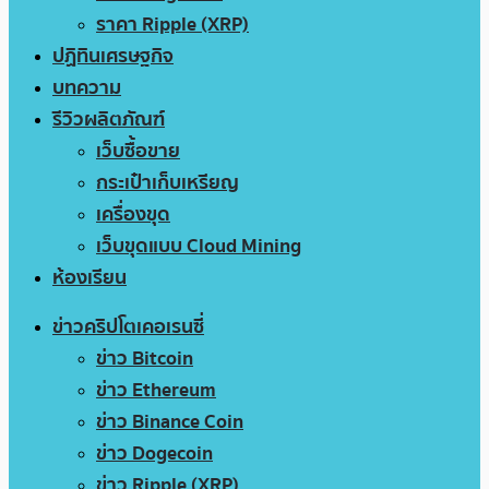
ราคา Ripple (XRP)
ปฏิทินเศรษฐกิจ
บทความ
รีวิวผลิตภัณฑ์
เว็บซื้อขาย
กระเป๋าเก็บเหรียญ
เครื่องขุด
เว็บขุดแบบ Cloud Mining
ห้องเรียน
ข่าวคริปโตเคอเรนซี่
ข่าว Bitcoin
ข่าว Ethereum
ข่าว Binance Coin
ข่าว Dogecoin
ข่าว Ripple (XRP)