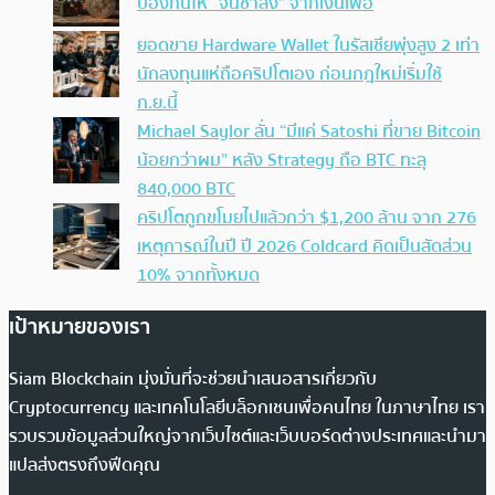
ป้องกันให้ “จนช้าลง” จากเงินเฟ้อ
ยอดขาย Hardware Wallet ในรัสเซียพุ่งสูง 2 เท่า
นักลงทุนแห่ถือคริปโตเอง ก่อนกฎใหม่เริ่มใช้
ก.ย.นี้
Michael Saylor ลั่น “มีแค่ Satoshi ที่ขาย Bitcoin
น้อยกว่าผม” หลัง Strategy ถือ BTC ทะลุ
840,000 BTC
คริปโตถูกขโมยไปแล้วกว่า $1,200 ล้าน จาก 276
เหตุการณ์ในปี ปี 2026 Coldcard คิดเป็นสัดส่วน
10% จากทั้งหมด
เป้าหมายของเรา
Siam Blockchain มุ่งมั่นที่จะช่วยนำเสนอสารเกี่ยวกับ
Cryptocurrency และเทคโนโลยีบล็อกเชนเพื่อคนไทย ในภาษาไทย เรา
รวบรวมข้อมูลส่วนใหญ่จากเว็บไซต์และเว็บบอร์ดต่างประเทศและนำมา
แปลส่งตรงถึงฟีดคุณ