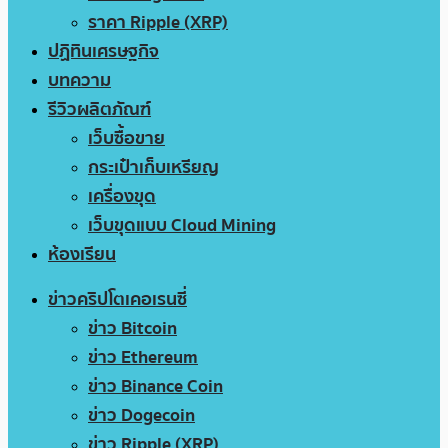
ราคา Ripple (XRP)
ปฏิทินเศรษฐกิจ
บทความ
รีวิวผลิตภัณฑ์
เว็บซื้อขาย
กระเป๋าเก็บเหรียญ
เครื่องขุด
เว็บขุดแบบ Cloud Mining
ห้องเรียน
ข่าวคริปโตเคอเรนซี่
ข่าว Bitcoin
ข่าว Ethereum
ข่าว Binance Coin
ข่าว Dogecoin
ข่าว Ripple (XRP)