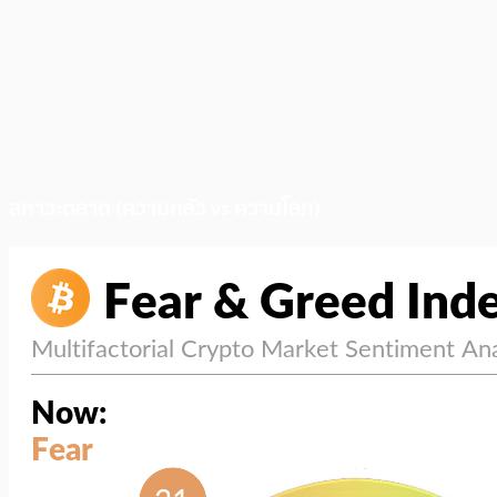
สภาวะตลาด (ความกลัว vs ความโลภ)