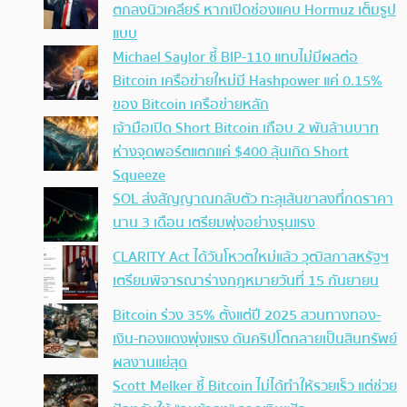
ตกลงนิวเคลียร์ หากเปิดช่องแคบ Hormuz เต็มรูป
แบบ
Michael Saylor ชี้ BIP-110 แทบไม่มีผลต่อ
Bitcoin เครือข่ายใหม่มี Hashpower แค่ 0.15%
ของ Bitcoin เครือข่ายหลัก
เจ้ามือเปิด Short Bitcoin เกือบ 2 พันล้านบาท
ห่างจุดพอร์ตแตกแค่ $400 ลุ้นเกิด Short
Squeeze
SOL ส่งสัญญาณกลับตัว ทะลุเส้นขาลงที่กดราคา
นาน 3 เดือน เตรียมพุ่งอย่างรุนแรง
CLARITY Act ได้วันโหวตใหม่แล้ว วุฒิสภาสหรัฐฯ
เตรียมพิจารณาร่างกฎหมายวันที่ 15 กันยายน
Bitcoin ร่วง 35% ตั้งแต่ปี 2025 สวนทางทอง-
เงิน-ทองแดงพุ่งแรง ดันคริปโตกลายเป็นสินทรัพย์
ผลงานแย่สุด
Scott Melker ชี้ Bitcoin ไม่ได้ทำให้รวยเร็ว แต่ช่วย