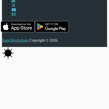
Siam Blockchain
Copyright © 2026.