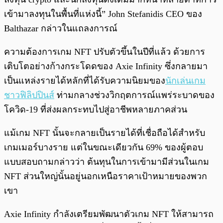
เข้ามาลงทุนในพื้นที่แห่งนี้” John Stefanidis CEO ของ
Balthazar กล่าวในแถลงการณ์
ความต้องการเกม NFT ปรับตัวขึ้นในปีที่แล้ว ด้วยการ
เติบโตอย่างก้างกระโดดของ Axie Infinity ซึ่งกลายมา
เป็นแหล่งรายได้หลักที่ได้รับความนิยมของ
นักเล่นเกม
ชาวฟิลิปปินส์
ท่ามกลางช่วงวิกฤตการณ์แพร่ระบาดของ
โควิด-19 ที่ส่งผลกระทบไปสู่อาชีพหลายภาคส่วน
แม้เกม NFT นั้นจะกลายเป็นรายได้ที่เชื่อถือได้สำหรับ
เกมเมอร์บางราย แต่ในขณะเดียวกัน 69% ของผู้ตอบ
แบบสอบถามกล่าวว่า ต้นทุนในการเข้ามามีส่วนในเกม
NFT ส่วนใหญ่นั้นอยู่นอกเหนือราคาเป้าหมายของพวก
เขา
Axie Infinity กำลังเตรียมพัฒนาตัวเกม NFT ให้สามารถ