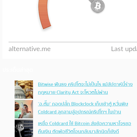
ประเด็นล่าสุด
Bitwise ฟันธง คริปโตจะไม่เป็นไร แม้สัปดาห์นี้ร่าง
กฎหมาย Clarity Act จะโหวตไม่ผ่าน
‘อ.ตั๊ม’ ถอดปลั้ก Blockclock เก็บเข้าตู้ หวั่นพิษ
Coldcard ลุกลามสู่อุปกรณ์คริปโทฯ ในบ้าน
เหยื่อ Coldcard ใช้ Bitcoin ส่งข้อความหาโจรขอ
คืนเงิน ตัดพ้อชีวิตโอนกลับมาสักนิดก็ยังดี