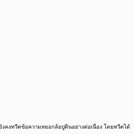
0:00
/
0:00
k ยังคงทวีตข้อความหยอกล้อปูตินอย่างต่อเนื่อง โดยทวีตได้