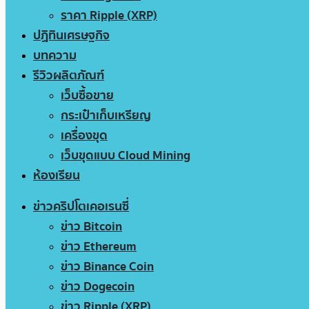
ราคา Ripple (XRP)
ปฏิทินเศรษฐกิจ
บทความ
รีวิวผลิตภัณฑ์
เว็บซื้อขาย
กระเป๋าเก็บเหรียญ
เครื่องขุด
เว็บขุดแบบ Cloud Mining
ห้องเรียน
ข่าวคริปโตเคอเรนซี่
ข่าว Bitcoin
ข่าว Ethereum
ข่าว Binance Coin
ข่าว Dogecoin
ข่าว Ripple (XRP)