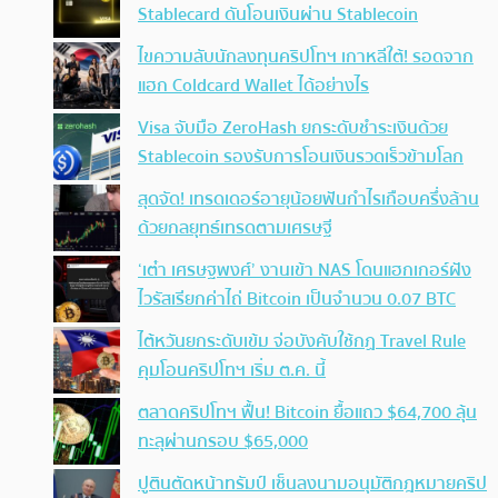
Stablecard ดันโอนเงินผ่าน Stablecoin
ไขความลับนักลงทุนคริปโทฯ เกาหลีใต้! รอดจาก
แฮก Coldcard Wallet ได้อย่างไร
Visa จับมือ ZeroHash ยกระดับชำระเงินด้วย
Stablecoin รองรับการโอนเงินรวดเร็วข้ามโลก
สุดจัด! เทรดเดอร์อายุน้อยฟันกำไรเกือบครึ่งล้าน
ด้วยกลยุทธ์เทรดตามเศรษฐี
‘เต๋า เศรษฐพงศ์’ งานเข้า NAS โดนแฮกเกอร์ฝัง
ไวรัสเรียกค่าไถ่ Bitcoin เป็นจำนวน 0.07 BTC
ไต้หวันยกระดับเข้ม จ่อบังคับใช้กฏ Travel Rule
คุมโอนคริปโทฯ เริ่ม ต.ค. นี้
ตลาดคริปโทฯ ฟื้น! Bitcoin ยื้อแถว $64,700 ลุ้น
ทะลุผ่านกรอบ $65,000
ปูตินตัดหน้าทรัมป์ เซ็นลงนามอนุมัติกฎหมายคริป