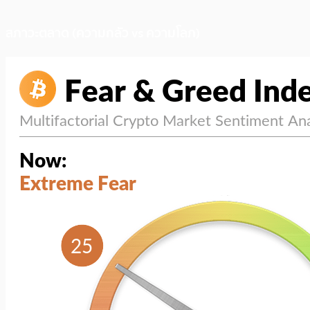
สภาวะตลาด (ความกลัว vs ความโลภ)