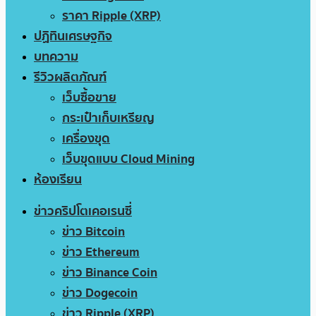
ราคา Ripple (XRP)
ปฏิทินเศรษฐกิจ
บทความ
รีวิวผลิตภัณฑ์
เว็บซื้อขาย
กระเป๋าเก็บเหรียญ
เครื่องขุด
เว็บขุดแบบ Cloud Mining
ห้องเรียน
ข่าวคริปโตเคอเรนซี่
ข่าว Bitcoin
ข่าว Ethereum
ข่าว Binance Coin
ข่าว Dogecoin
ข่าว Ripple (XRP)