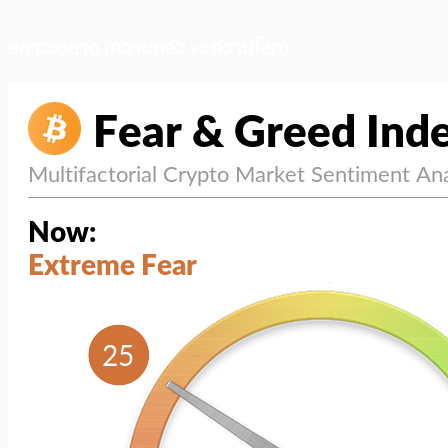
สภาวะตลาด (ความกลัว vs ความโลภ)