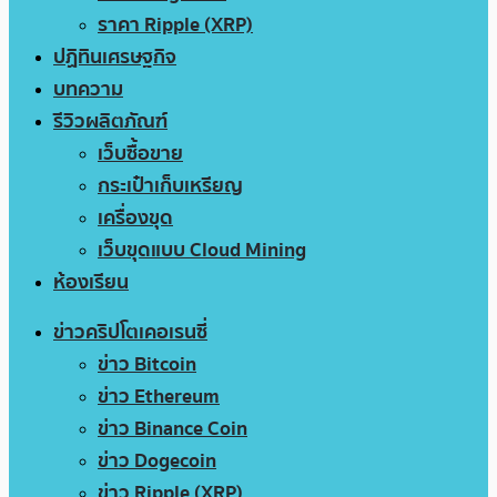
ราคา Ripple (XRP)
ปฏิทินเศรษฐกิจ
บทความ
รีวิวผลิตภัณฑ์
เว็บซื้อขาย
กระเป๋าเก็บเหรียญ
เครื่องขุด
เว็บขุดแบบ Cloud Mining
ห้องเรียน
ข่าวคริปโตเคอเรนซี่
ข่าว Bitcoin
ข่าว Ethereum
ข่าว Binance Coin
ข่าว Dogecoin
ข่าว Ripple (XRP)