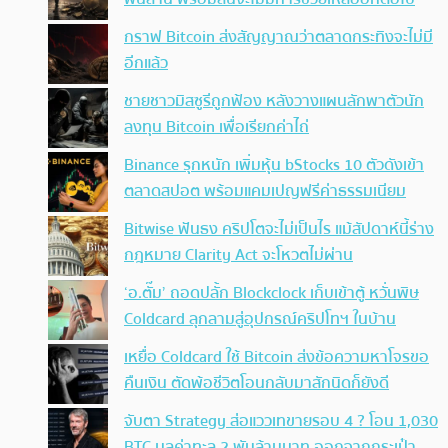
กราฟ Bitcoin ส่งสัญญาณว่าตลาดกระทิงจะไม่มี
อีกแล้ว
ชายชาวมิสซูรีถูกฟ้อง หลังวางแผนลักพาตัวนัก
ลงทุน Bitcoin เพื่อเรียกค่าไถ่
Binance รุกหนัก เพิ่มหุ้น bStocks 10 ตัวดังเข้า
ตลาดสปอต พร้อมแคมเปญฟรีค่าธรรมเนียม
Bitwise ฟันธง คริปโตจะไม่เป็นไร แม้สัปดาห์นี้ร่าง
กฎหมาย Clarity Act จะโหวตไม่ผ่าน
‘อ.ตั๊ม’ ถอดปลั้ก Blockclock เก็บเข้าตู้ หวั่นพิษ
Coldcard ลุกลามสู่อุปกรณ์คริปโทฯ ในบ้าน
เหยื่อ Coldcard ใช้ Bitcoin ส่งข้อความหาโจรขอ
คืนเงิน ตัดพ้อชีวิตโอนกลับมาสักนิดก็ยังดี
จับตา Strategy ส่อแววเทขายรอบ 4 ? โอน 1,030
BTC มูลค่าทะลุ 2 พันล้านบาท ออกจากกระเป๋า