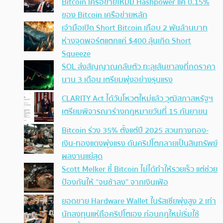
Bitcoin เครือข่ายใหม่มี Hashpower แค่ 0.15%
ของ Bitcoin เครือข่ายหลัก
เจ้ามือเปิด Short Bitcoin เกือบ 2 พันล้านบาท
ห่างจุดพอร์ตแตกแค่ $400 ลุ้นเกิด Short
Squeeze
SOL ส่งสัญญาณกลับตัว ทะลุเส้นขาลงที่กดราคา
นาน 3 เดือน เตรียมพุ่งอย่างรุนแรง
CLARITY Act ได้วันโหวตใหม่แล้ว วุฒิสภาสหรัฐฯ
เตรียมพิจารณาร่างกฎหมายวันที่ 15 กันยายน
Bitcoin ร่วง 35% ตั้งแต่ปี 2025 สวนทางทอง-
เงิน-ทองแดงพุ่งแรง ดันคริปโตกลายเป็นสินทรัพย์
ผลงานแย่สุด
Scott Melker ชี้ Bitcoin ไม่ได้ทำให้รวยเร็ว แต่ช่วย
ป้องกันให้ “จนช้าลง” จากเงินเฟ้อ
ยอดขาย Hardware Wallet ในรัสเซียพุ่งสูง 2 เท่า
นักลงทุนแห่ถือคริปโตเอง ก่อนกฎใหม่เริ่มใช้