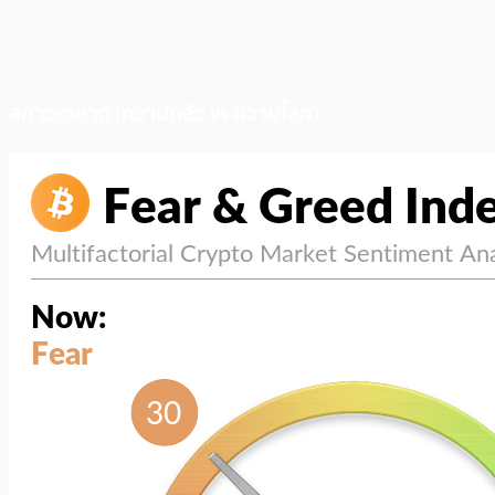
สภาวะตลาด (ความกลัว vs ความโลภ)