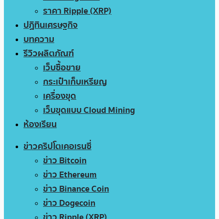
ราคา Ripple (XRP)
ปฏิทินเศรษฐกิจ
บทความ
รีวิวผลิตภัณฑ์
เว็บซื้อขาย
กระเป๋าเก็บเหรียญ
เครื่องขุด
เว็บขุดแบบ Cloud Mining
ห้องเรียน
ข่าวคริปโตเคอเรนซี่
ข่าว Bitcoin
ข่าว Ethereum
ข่าว Binance Coin
ข่าว Dogecoin
ข่าว Ripple (XRP)