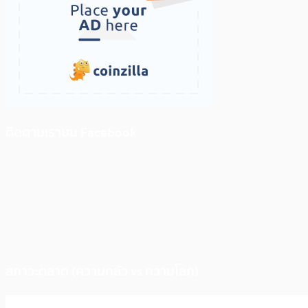
ติดตามเราบน Facebook
สภาวะตลาด (ความกลัว vs ความโลภ)