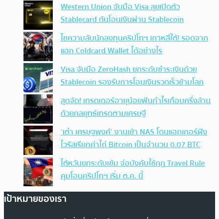
Western Union จับมือ Visa ลุยเปิดตัว
Stablecard ดันโอนเงินผ่าน Stablecoin
ไขความลับนักลงทุนคริปโทฯ เกาหลีใต้! รอดจาก
แฮก Coldcard Wallet ได้อย่างไร
Visa จับมือ ZeroHash ยกระดับชำระเงินด้วย
Stablecoin รองรับการโอนเงินรวดเร็วข้ามโลก
สุดจัด! เทรดเดอร์อายุน้อยฟันกำไรเกือบครึ่งล้าน
ด้วยกลยุทธ์เทรดตามเศรษฐี
‘เต๋า เศรษฐพงศ์’ งานเข้า NAS โดนแฮกเกอร์ฝัง
ไวรัสเรียกค่าไถ่ Bitcoin เป็นจำนวน 0.07 BTC
ไต้หวันยกระดับเข้ม จ่อบังคับใช้กฏ Travel Rule
คุมโอนคริปโทฯ เริ่ม ต.ค. นี้
เป้าหมายของเรา