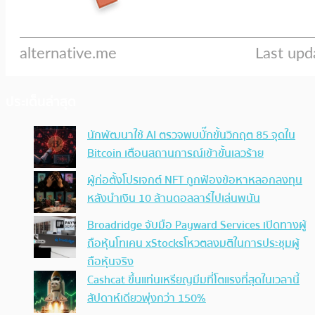
ประเด็นล่าสุด
นักพัฒนาใช้ AI ตรวจพบบั๊กขั้นวิกฤต 85 จุดใน
Bitcoin เตือนสถานการณ์เข้าขั้นเลวร้าย
ผู้ก่อตั้งโปรเจกต์ NFT ถูกฟ้องข้อหาหลอกลงทุน
หลังนำเงิน 10 ล้านดอลลาร์ไปเล่นพนัน
Broadridge จับมือ Payward Services เปิดทางผู้
ถือหุ้นโทเคน xStocksโหวตลงมติในการประชุมผู้
ถือหุ้นจริง
Cashcat ขึ้นแท่นเหรียญมีมที่โตแรงที่สุดในเวลานี้
สัปดาห์เดียวพุ่งกว่า 150%