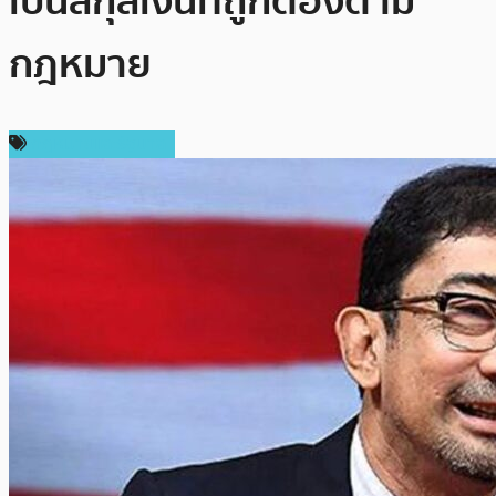
เป็นสกุลเงินที่ถูกต้องตาม
กฎหมาย
กฎหมายและรัฐบาล