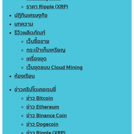
ราคา Ripple (XRP)
ปฏิทินเศรษฐกิจ
บทความ
รีวิวผลิตภัณฑ์
เว็บซื้อขาย
กระเป๋าเก็บเหรียญ
เครื่องขุด
เว็บขุดแบบ Cloud Mining
ห้องเรียน
ข่าวคริปโตเคอเรนซี่
ข่าว Bitcoin
ข่าว Ethereum
ข่าว Binance Coin
ข่าว Dogecoin
ข่าว Ripple (XRP)