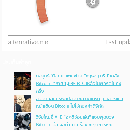
ประเด็นล่าสุด
กลยุทธ์ ‘ถือทน’ แตกพ่าย Empery บริษัทคลัง
Bitcoin เทขาย 1,635 BTC เหลือในพอร์ตไม่ถึง
ครึ่ง
สอบตกสินทรัพย์ปลอดภัย นักเศรษฐศาสตร์แนว
หน้าเตือน Bitcoin ไม่ใช่ทองคำดิจิทัล
วิจัยใหม่ชี้ AI มี “อคติซ่อนเร้น” แอบพูดอวย
Bitcoin เมื่อเจอคำถามเรื่องวิกฤตการเงิน