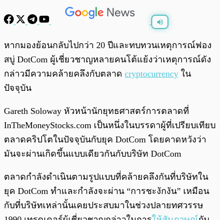
พร้อมเล่น
0:00
/
0:00
หากมองย้อนกลับไปกว่า 20 ปีและทบทวนเหตุการณ์ฟอง
สบู่ DotCom ผู้เชี่ยวชาญหลายคนโต้แย้งว่าเหตุการณ์ดัง
กล่าวมีความคล้ายคลึงกับตลาด
cryptocurrency
ใน
ปัจจุบัน
Gareth Soloway หัวหน้านักยุทธศาสตร์การตลาดที่
InTheMoneyStocks.com เป็นหนึ่งในบรรดาผู้ที่เปรียบเทียบ
ตลาดคริปโตในปัจจุบันกับยุค DotCom โดยคาดหวังว่า
มันจะผ่านเกิดขึ้นแบบเดียวกันกับบริษัท DotCom
ตลาดกำลังดำเนินตามรูปแบบที่คล้ายคลึงกันที่บริษัทใน
ยุค DotCom ทำและกำลังจะผ่าน “การชะงักงัน” เหมือน
กับที่บริษัทเหล่านั้นเคยประสบมาในช่วงปลายทศวรรษ
1990 เทรดเดอร์ผู้เชี่ยวชาญกล่าวในการ
ให้สัมภาษณ์
กับ