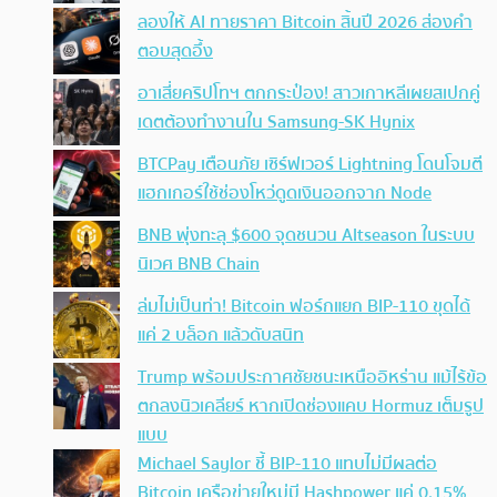
ลองให้ AI ทายราคา Bitcoin สิ้นปี 2026 ส่องคำ
ตอบสุดอึ้ง
อาเสี่ยคริปโทฯ ตกกระป๋อง! สาวเกาหลีเผยสเปกคู่
เดตต้องทำงานใน Samsung-SK Hynix
BTCPay เตือนภัย เซิร์ฟเวอร์ Lightning โดนโจมตี
แฮกเกอร์ใช้ช่องโหว่ดูดเงินออกจาก Node
BNB พุ่งทะลุ $600 จุดชนวน Altseason ในระบบ
นิเวศ BNB Chain
ล่มไม่เป็นท่า! Bitcoin ฟอร์กแยก BIP-110 ขุดได้
แค่ 2 บล็อก แล้วดับสนิท
Trump พร้อมประกาศชัยชนะเหนืออิหร่าน แม้ไร้ข้อ
ตกลงนิวเคลียร์ หากเปิดช่องแคบ Hormuz เต็มรูป
แบบ
Michael Saylor ชี้ BIP-110 แทบไม่มีผลต่อ
Bitcoin เครือข่ายใหม่มี Hashpower แค่ 0.15%