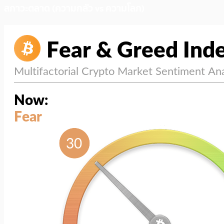
สภาวะตลาด (ความกลัว vs ความโลภ)