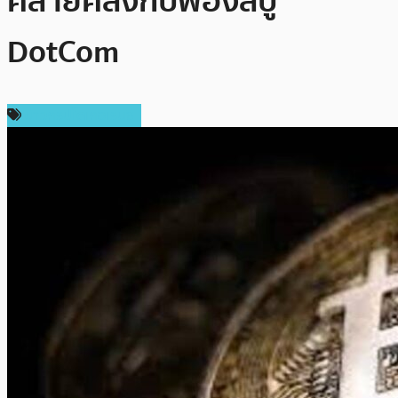
คล้ายคลึงกับฟองสบู่
DotCom
ข่าวคริปโตเคอเรนซี่