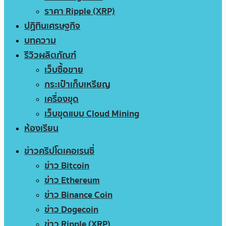
ราคา Ripple (XRP)
ปฏิทินเศรษฐกิจ
บทความ
รีวิวผลิตภัณฑ์
เว็บซื้อขาย
กระเป๋าเก็บเหรียญ
เครื่องขุด
เว็บขุดแบบ Cloud Mining
ห้องเรียน
ข่าวคริปโตเคอเรนซี่
ข่าว Bitcoin
ข่าว Ethereum
ข่าว Binance Coin
ข่าว Dogecoin
ข่าว Ripple (XRP)