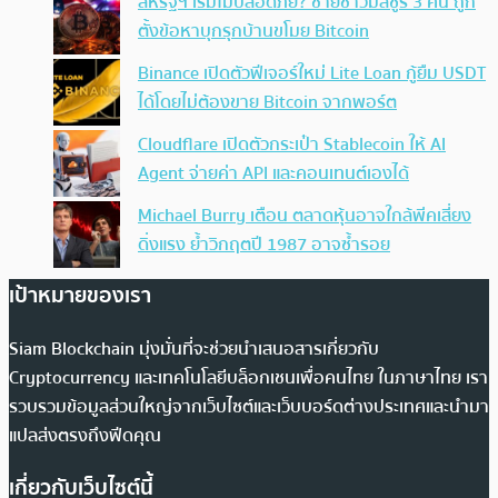
สหรัฐฯ เริ่มไม่ปลอดภัย? ชายชาวมิสซูรี 3 คน ถูก
ตั้งข้อหาบุกรุกบ้านขโมย Bitcoin
Binance เปิดตัวฟีเจอร์ใหม่ Lite Loan กู้ยืม USDT
ได้โดยไม่ต้องขาย Bitcoin จากพอร์ต
Cloudflare เปิดตัวกระเป๋า Stablecoin ให้ AI
Agent จ่ายค่า API และคอนเทนต์เองได้
Michael Burry เตือน ตลาดหุ้นอาจใกล้พีคเสี่ยง
ดิ่งแรง ย้ำวิกฤตปี 1987 อาจซ้ำรอย
เป้าหมายของเรา
Siam Blockchain มุ่งมั่นที่จะช่วยนำเสนอสารเกี่ยวกับ
Cryptocurrency และเทคโนโลยีบล็อกเชนเพื่อคนไทย ในภาษาไทย เรา
รวบรวมข้อมูลส่วนใหญ่จากเว็บไซต์และเว็บบอร์ดต่างประเทศและนำมา
แปลส่งตรงถึงฟีดคุณ
เกี่ยวกับเว็บไซต์นี้