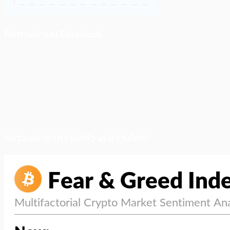
ติดตามเราบน Facebook
สภาวะตลาด (ความกลัว vs ความโลภ)