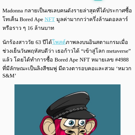
พร้อมเล่น
0:00
/
0:00
Madonna กลายเป็นเซเลบคนดังรายล่าสุดที่ได้ประกาศซื้อ
โทเค็น Bored Ape
NFT
มูลค่ามากกว่าครึ่งล้านดอลลาร์
หรือราว ๆ 16 ล้านบาท
นักร้องสาววัย 63 ปีได้
โพสต์
ภาพลงบนอินสตาแกรมเมื่อ
ช่วงเย็นวันพฤหัสบดีว่า เธอก้าวได้ “เข้าสู่โลก metaverse”
แล้ว โดยได้ทำการซื้อ Bored Ape NFT หมายเลข #4988
ที่มีลักษณะเป็นลิงสีชมพู่ มีดวงตารอบคอและสวม ‘หมวก
S&M’