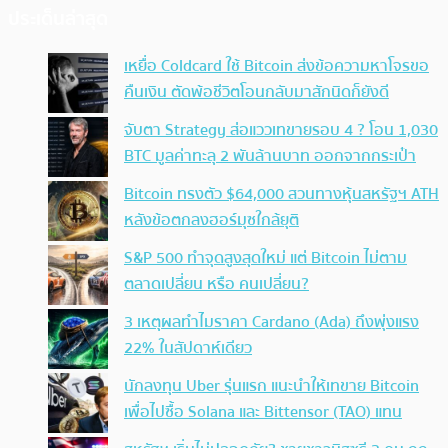
ประเด็นล่าสุด
เหยื่อ Coldcard ใช้ Bitcoin ส่งข้อความหาโจรขอ
คืนเงิน ตัดพ้อชีวิตโอนกลับมาสักนิดก็ยังดี
จับตา Strategy ส่อแววเทขายรอบ 4 ? โอน 1,030
BTC มูลค่าทะลุ 2 พันล้านบาท ออกจากกระเป๋า
Bitcoin ทรงตัว $64,000 สวนทางหุ้นสหรัฐฯ ATH
หลังข้อตกลงฮอร์มุซใกล้ยุติ
S&P 500 ทำจุดสูงสุดใหม่ แต่ Bitcoin ไม่ตาม
ตลาดเปลี่ยน หรือ คนเปลี่ยน?
3 เหตุผลทำไมราคา Cardano (Ada) ถึงพุ่งแรง
22% ในสัปดาห์เดียว
นักลงทุน Uber รุ่นแรก แนะนำให้เทขาย Bitcoin
เพื่อไปซื้อ Solana และ Bittensor (TAO) แทน