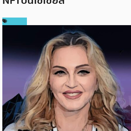
NFT บนโซเซียล
ข่าว NFT