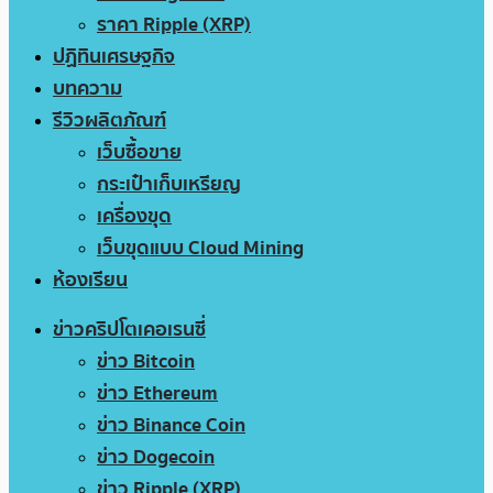
ราคา Ripple (XRP)
ปฏิทินเศรษฐกิจ
บทความ
รีวิวผลิตภัณฑ์
เว็บซื้อขาย
กระเป๋าเก็บเหรียญ
เครื่องขุด
เว็บขุดแบบ Cloud Mining
ห้องเรียน
ข่าวคริปโตเคอเรนซี่
ข่าว Bitcoin
ข่าว Ethereum
ข่าว Binance Coin
ข่าว Dogecoin
ข่าว Ripple (XRP)