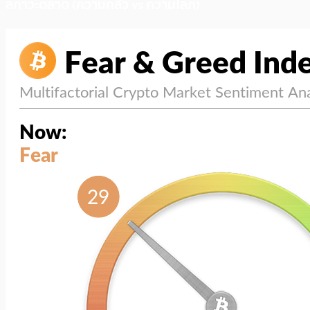
สภาวะตลาด (ความกลัว vs ความโลภ)