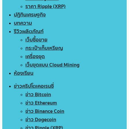
ราคา Ripple (XRP)
ปฏิทินเศรษฐกิจ
บทความ
รีวิวผลิตภัณฑ์
เว็บซื้อขาย
กระเป๋าเก็บเหรียญ
เครื่องขุด
เว็บขุดแบบ Cloud Mining
ห้องเรียน
ข่าวคริปโตเคอเรนซี่
ข่าว Bitcoin
ข่าว Ethereum
ข่าว Binance Coin
ข่าว Dogecoin
ข่าว Ripple (XRP)