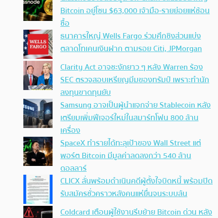
Bitcoin อยู่โซน $63,000 เจ้ามือ-รายย่อยแห่ช้อน
ซื้อ
ธนาคารใหญ่ Wells Fargo ร่วมศึกชิงส่วนแบ่ง
ตลาดโทเคนเงินฝาก ตามรอย Citi, JPMorgan
Clarity Act อาจชะงักยาว ๆ หลัง Warren ร้อง
SEC ตรวจสอบเหรียญมีมของทรัมป์ เพราะทำนัก
ลงทุนขาดทุนยับ
Samsung อาจเป็นผู้นำแจกจ่าย Stablecoin หลัง
เตรียมเพิ่มฟีเจอร์ใหม่ในสมาร์ทโฟน 800 ล้าน
เครื่อง
SpaceX ทำรายได้ทะลุเป้าของ Wall Street แต่
พอร์ต Bitcoin มีมูลค่าลดลงกว่า 540 ล้าน
ดอลลาร์
CLICX ลั่นพร้อมดำเนินคดีผู้ตั้งใจบิดหนี้ พร้อมปิด
รับสมัครชั่วคราวหลังคนแห่ยื่นจนระบบล้น
Coldcard เตือนผู้ใช้งานรีบย้าย Bitcoin ด่วน หลัง