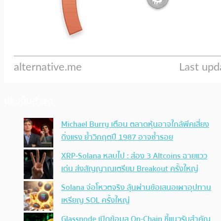
ประเด็นล่าสุด
Michael Burry เตือน ตลาดหุ้นอาจใกล้พีคเสี่ยง
ดิ่งแรง ย้ำวิกฤตปี 1987 อาจซ้ำรอย
XRP-Solana หลบไป : ส่อง 3 Altcoins ฉายแวว
เด่น ส่งสัญญาณเตรียม Breakout ครั้งใหญ่
Solana จ่อโหวตจริง ลุ้นผ่านข้อเสนอเผาอุปทาน
เหรียญ SOL ครั้งใหญ่
Glassnode เปิดข้อมูล On-Chain ชี้แนวรับสำคัญ