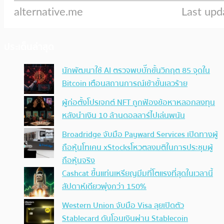
ประเด็นล่าสุด
นักพัฒนาใช้ AI ตรวจพบบั๊กขั้นวิกฤต 85 จุดใน
Bitcoin เตือนสถานการณ์เข้าขั้นเลวร้าย
ผู้ก่อตั้งโปรเจกต์ NFT ถูกฟ้องข้อหาหลอกลงทุน
หลังนำเงิน 10 ล้านดอลลาร์ไปเล่นพนัน
Broadridge จับมือ Payward Services เปิดทางผู้
ถือหุ้นโทเคน xStocksโหวตลงมติในการประชุมผู้
ถือหุ้นจริง
Cashcat ขึ้นแท่นเหรียญมีมที่โตแรงที่สุดในเวลานี้
สัปดาห์เดียวพุ่งกว่า 150%
Western Union จับมือ Visa ลุยเปิดตัว
Stablecard ดันโอนเงินผ่าน Stablecoin