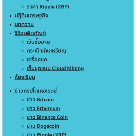
ราคา Ripple (XRP)
ปฏิทินเศรษฐกิจ
บทความ
รีวิวผลิตภัณฑ์
เว็บซื้อขาย
กระเป๋าเก็บเหรียญ
เครื่องขุด
เว็บขุดแบบ Cloud Mining
ห้องเรียน
ข่าวคริปโตเคอเรนซี่
ข่าว Bitcoin
ข่าว Ethereum
ข่าว Binance Coin
ข่าว Dogecoin
ข่าว Ripple (XRP)