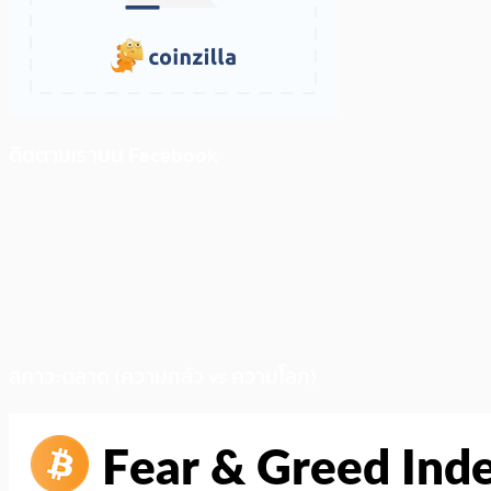
ติดตามเราบน Facebook
สภาวะตลาด (ความกลัว vs ความโลภ)