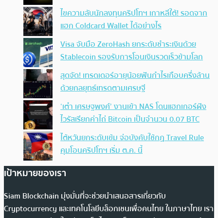
ไขความลับนักลงทุนคริปโทฯ เกาหลีใต้! รอดจาก
แฮก Coldcard Wallet ได้อย่างไร
Visa จับมือ ZeroHash ยกระดับชำระเงินด้วย
Stablecoin รองรับการโอนเงินรวดเร็วข้ามโลก
สุดจัด! เทรดเดอร์อายุน้อยฟันกำไรเกือบครึ่งล้าน
ด้วยกลยุทธ์เทรดตามเศรษฐี
‘เต๋า เศรษฐพงศ์’ งานเข้า NAS โดนแฮกเกอร์ฝัง
ไวรัสเรียกค่าไถ่ Bitcoin เป็นจำนวน 0.07 BTC
ไต้หวันยกระดับเข้ม จ่อบังคับใช้กฏ Travel Rule
คุมโอนคริปโทฯ เริ่ม ต.ค. นี้
เป้าหมายของเรา
Siam Blockchain มุ่งมั่นที่จะช่วยนำเสนอสารเกี่ยวกับ
Cryptocurrency และเทคโนโลยีบล็อกเชนเพื่อคนไทย ในภาษาไทย เรา