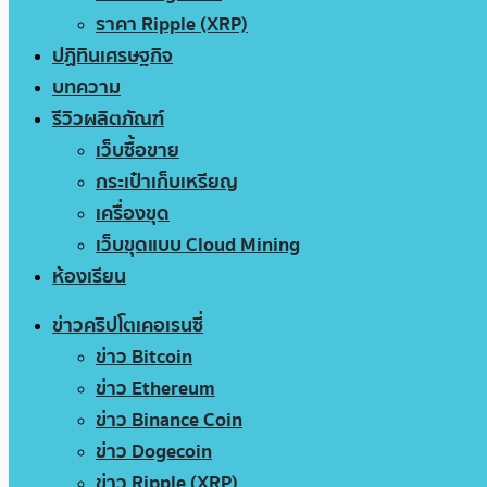
ราคา Ripple (XRP)
ปฏิทินเศรษฐกิจ
บทความ
รีวิวผลิตภัณฑ์
เว็บซื้อขาย
กระเป๋าเก็บเหรียญ
เครื่องขุด
เว็บขุดแบบ Cloud Mining
ห้องเรียน
ข่าวคริปโตเคอเรนซี่
ข่าว Bitcoin
ข่าว Ethereum
ข่าว Binance Coin
ข่าว Dogecoin
ข่าว Ripple (XRP)