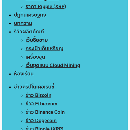
ราคา Ripple (XRP)
ปฏิทินเศรษฐกิจ
บทความ
รีวิวผลิตภัณฑ์
เว็บซื้อขาย
กระเป๋าเก็บเหรียญ
เครื่องขุด
เว็บขุดแบบ Cloud Mining
ห้องเรียน
ข่าวคริปโตเคอเรนซี่
ข่าว Bitcoin
ข่าว Ethereum
ข่าว Binance Coin
ข่าว Dogecoin
ข่าว Ripple (XRP)