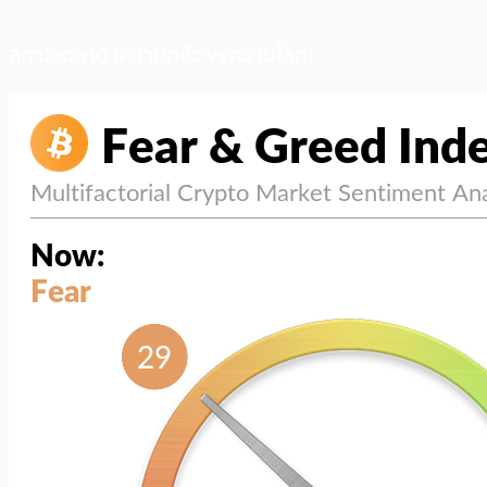
สภาวะตลาด (ความกลัว vs ความโลภ)