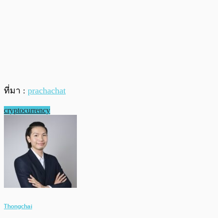
ที่มา :
prachachat
cryptocurrency
Thongchai