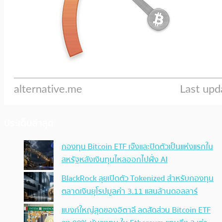
ประเด็นล่าสุด
กองทุน Bitcoin ETF เจ๊งและปิดตัวเป็นแห่งแรกใน
สหรัฐหลังเงินทุนไหลออกไปฝั่ง AI
BlackRock ลุยเปิดตัว Tokenized สำหรับกองทุน
ตลาดเงินยุโรปมูลค่า 3.11 แสนล้านดอลลาร์
แบงก์ใหญ่สุดของอิตาลี ลดสัดส่วน Bitcoin ETF