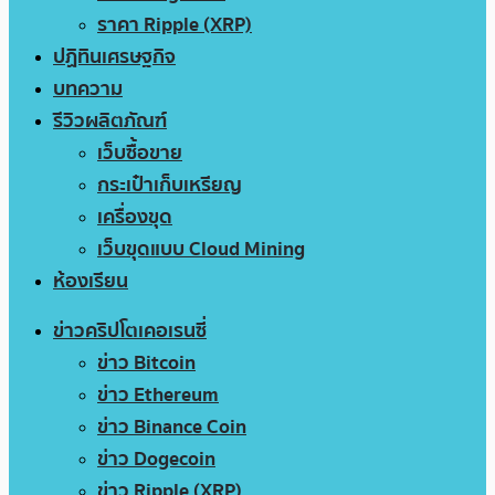
ราคา Ripple (XRP)
ปฏิทินเศรษฐกิจ
บทความ
รีวิวผลิตภัณฑ์
เว็บซื้อขาย
กระเป๋าเก็บเหรียญ
เครื่องขุด
เว็บขุดแบบ Cloud Mining
ห้องเรียน
ข่าวคริปโตเคอเรนซี่
ข่าว Bitcoin
ข่าว Ethereum
ข่าว Binance Coin
ข่าว Dogecoin
ข่าว Ripple (XRP)