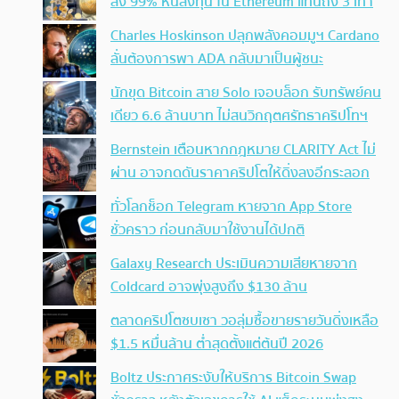
ลง 99% หันลงทุน ใน Ethereum แทนถึง 3 เท่า
Charles Hoskinson ปลุกพลังคอมมูฯ Cardano
ลั่นต้องการพา ADA กลับมาเป็นผู้ชนะ
นักขุด Bitcoin สาย Solo เจอบล็อก รับทรัพย์คน
เดียว 6.6 ล้านบาท ไม่สนวิกฤตศรัทธาคริปโทฯ
Bernstein เตือนหากกฎหมาย CLARITY Act ไม่
ผ่าน อาจกดดันราคาคริปโตให้ดิ่งลงอีกระลอก
ทั่วโลกช็อก Telegram หายจาก App Store
ชั่วคราว ก่อนกลับมาใช้งานได้ปกติ
Galaxy Research ประเมินความเสียหายจาก
Coldcard อาจพุ่งสูงถึง $130 ล้าน
ตลาดคริปโตซบเซา วอลุ่มซื้อขายรายวันดิ่งเหลือ
$1.5 หมื่นล้าน ต่ำสุดตั้งแต่ต้นปี 2026
Boltz ประกาศระงับให้บริการ Bitcoin Swap