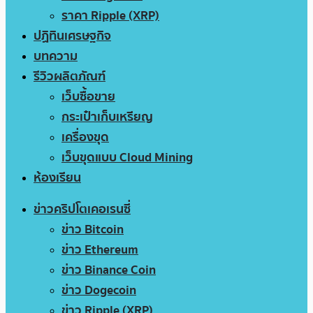
ราคา Ripple (XRP)
ปฏิทินเศรษฐกิจ
บทความ
รีวิวผลิตภัณฑ์
เว็บซื้อขาย
กระเป๋าเก็บเหรียญ
เครื่องขุด
เว็บขุดแบบ Cloud Mining
ห้องเรียน
ข่าวคริปโตเคอเรนซี่
ข่าว Bitcoin
ข่าว Ethereum
ข่าว Binance Coin
ข่าว Dogecoin
ข่าว Ripple (XRP)