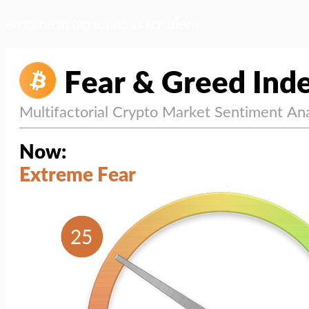
สภาวะตลาด (ความกลัว vs ความโลภ)