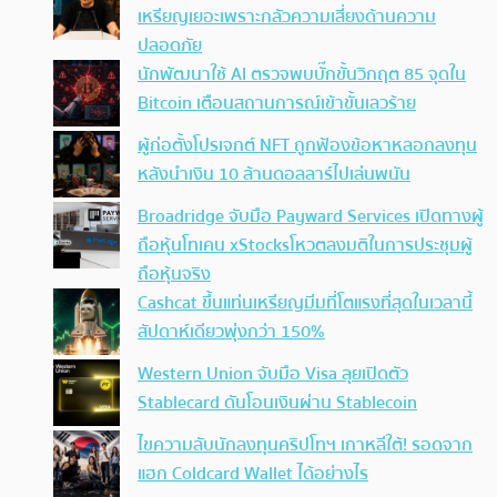
เหรียญเยอะเพราะกลัวความเสี่ยงด้านความ
ปลอดภัย
นักพัฒนาใช้ AI ตรวจพบบั๊กขั้นวิกฤต 85 จุดใน
Bitcoin เตือนสถานการณ์เข้าขั้นเลวร้าย
ผู้ก่อตั้งโปรเจกต์ NFT ถูกฟ้องข้อหาหลอกลงทุน
หลังนำเงิน 10 ล้านดอลลาร์ไปเล่นพนัน
Broadridge จับมือ Payward Services เปิดทางผู้
ถือหุ้นโทเคน xStocksโหวตลงมติในการประชุมผู้
ถือหุ้นจริง
Cashcat ขึ้นแท่นเหรียญมีมที่โตแรงที่สุดในเวลานี้
สัปดาห์เดียวพุ่งกว่า 150%
Western Union จับมือ Visa ลุยเปิดตัว
Stablecard ดันโอนเงินผ่าน Stablecoin
ไขความลับนักลงทุนคริปโทฯ เกาหลีใต้! รอดจาก
แฮก Coldcard Wallet ได้อย่างไร