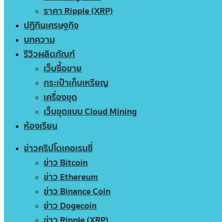
ราคา Ripple (XRP)
ปฏิทินเศรษฐกิจ
บทความ
รีวิวผลิตภัณฑ์
เว็บซื้อขาย
กระเป๋าเก็บเหรียญ
เครื่องขุด
เว็บขุดแบบ Cloud Mining
ห้องเรียน
ข่าวคริปโตเคอเรนซี่
ข่าว Bitcoin
ข่าว Ethereum
ข่าว Binance Coin
ข่าว Dogecoin
ข่าว Ripple (XRP)