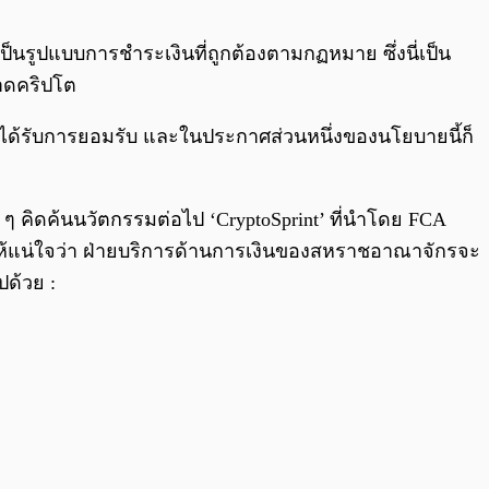
0:00
/
0:00
เป็นรูปแบบการชำระเงินที่ถูกต้องตามกฏหมาย ซึ่งนี่เป็น
ลาดคริปโต
่ได้รับการยอมรับ และในประกาศส่วนหนึ่งของนโยบายนี้ก็
ๆ คิดค้นนวัตกรรมต่อไป ‘CryptoSprint’ ที่นำโดย FCA
อให้แน่ใจว่า ฝ่ายบริการด้านการเงินของสหราชอาณาจักรจะ
ปด้วย :