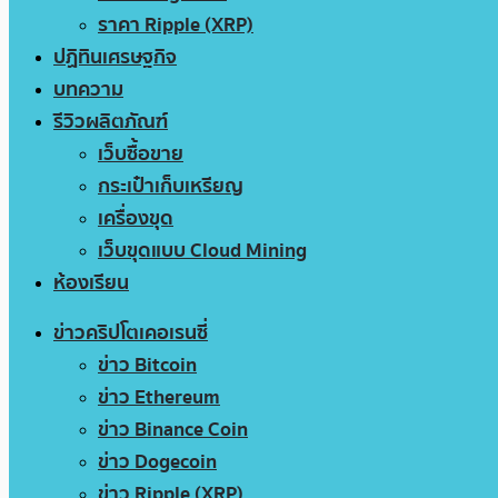
ราคา Ripple (XRP)
ปฏิทินเศรษฐกิจ
บทความ
รีวิวผลิตภัณฑ์
เว็บซื้อขาย
กระเป๋าเก็บเหรียญ
เครื่องขุด
เว็บขุดแบบ Cloud Mining
ห้องเรียน
ข่าวคริปโตเคอเรนซี่
ข่าว Bitcoin
ข่าว Ethereum
ข่าว Binance Coin
ข่าว Dogecoin
ข่าว Ripple (XRP)