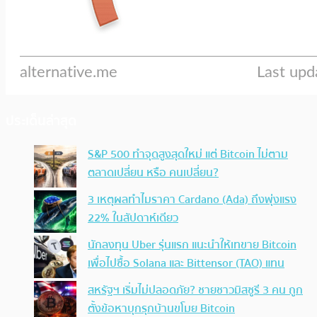
ประเด็นล่าสุด
S&P 500 ทำจุดสูงสุดใหม่ แต่ Bitcoin ไม่ตาม
ตลาดเปลี่ยน หรือ คนเปลี่ยน?
3 เหตุผลทำไมราคา Cardano (Ada) ถึงพุ่งแรง
22% ในสัปดาห์เดียว
นักลงทุน Uber รุ่นแรก แนะนำให้เทขาย Bitcoin
เพื่อไปซื้อ Solana และ Bittensor (TAO) แทน
สหรัฐฯ เริ่มไม่ปลอดภัย? ชายชาวมิสซูรี 3 คน ถูก
ตั้งข้อหาบุกรุกบ้านขโมย Bitcoin