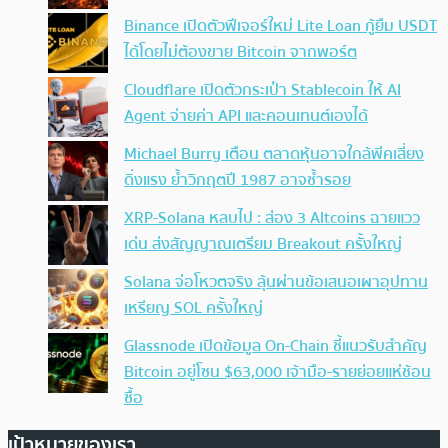
Binance เปิดตัวฟีเจอร์ใหม่ Lite Loan กู้ยืม USDT
ได้โดยไม่ต้องขาย Bitcoin จากพอร์ต
Cloudflare เปิดตัวกระเป๋า Stablecoin ให้ AI
Agent จ่ายค่า API และคอนเทนต์เองได้
Michael Burry เตือน ตลาดหุ้นอาจใกล้พีคเสี่ยง
ดิ่งแรง ย้ำวิกฤตปี 1987 อาจซ้ำรอย
XRP-Solana หลบไป : ส่อง 3 Altcoins ฉายแวว
เด่น ส่งสัญญาณเตรียม Breakout ครั้งใหญ่
Solana จ่อโหวตจริง ลุ้นผ่านข้อเสนอเผาอุปทาน
เหรียญ SOL ครั้งใหญ่
Glassnode เปิดข้อมูล On-Chain ชี้แนวรับสำคัญ
Bitcoin อยู่โซน $63,000 เจ้ามือ-รายย่อยแห่ช้อน
ซื้อ
เป้าหมายของเรา