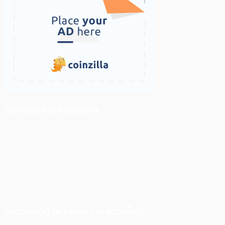
ติดตามเราบน Facebook
สภาวะตลาด (ความกลัว vs ความโลภ)