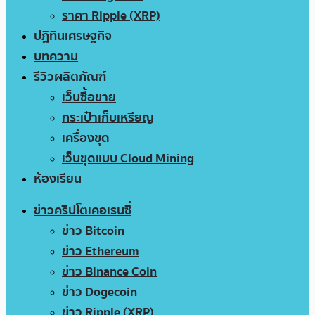
ราคา Ripple (XRP)
ปฏิทินเศรษฐกิจ
บทความ
รีวิวผลิตภัณฑ์
เว็บซื้อขาย
กระเป๋าเก็บเหรียญ
เครื่องขุด
เว็บขุดแบบ Cloud Mining
ห้องเรียน
ข่าวคริปโตเคอเรนซี่
ข่าว Bitcoin
ข่าว Ethereum
ข่าว Binance Coin
ข่าว Dogecoin
ข่าว Ripple (XRP)