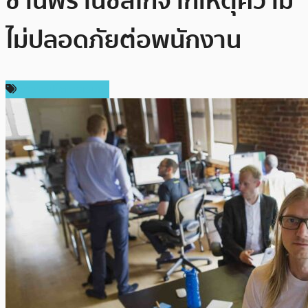
ซานฟรานซิสโกจากเหตุความ
ไม่ปลอดภัยต่อพนักงาน
ข่าวคริปโตเคอเรนซี่