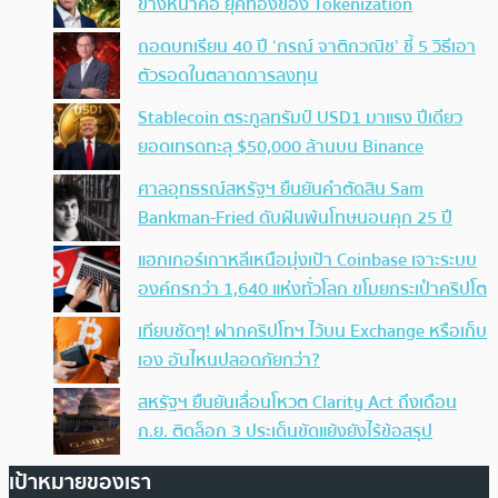
ข้างหน้าคือ ยุคทองของ Tokenization
ถอดบทเรียน 40 ปี ‘กรณ์ จาติกวณิช’ ชี้ 5 วิธีเอา
ตัวรอดในตลาดการลงทุน
Stablecoin ตระกูลทรัมป์ USD1 มาแรง ปีเดียว
ยอดเทรดทะลุ $50,000 ล้านบน Binance
ศาลอุทธรณ์สหรัฐฯ ยืนยันคำตัดสิน Sam
Bankman-Fried ดับฝันพ้นโทษนอนคุก 25 ปี
แฮกเกอร์เกาหลีเหนือมุ่งเป้า Coinbase เจาะระบบ
องค์กรกว่า 1,640 แห่งทั่วโลก ขโมยกระเป๋าคริปโต
เทียบชัดๆ! ฝากคริปโทฯ ไว้บน Exchange หรือเก็บ
เอง อันไหนปลอดภัยกว่า?
สหรัฐฯ ยืนยันเลื่อนโหวต Clarity Act ถึงเดือน
ก.ย. ติดล็อก 3 ประเด็นขัดแย้งยังไร้ข้อสรุป
เป้าหมายของเรา