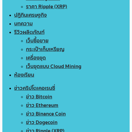
ราคา Ripple (XRP)
ปฏิทินเศรษฐกิจ
บทความ
รีวิวผลิตภัณฑ์
เว็บซื้อขาย
กระเป๋าเก็บเหรียญ
เครื่องขุด
เว็บขุดแบบ Cloud Mining
ห้องเรียน
ข่าวคริปโตเคอเรนซี่
ข่าว Bitcoin
ข่าว Ethereum
ข่าว Binance Coin
ข่าว Dogecoin
ข่าว Ripple (XRP)