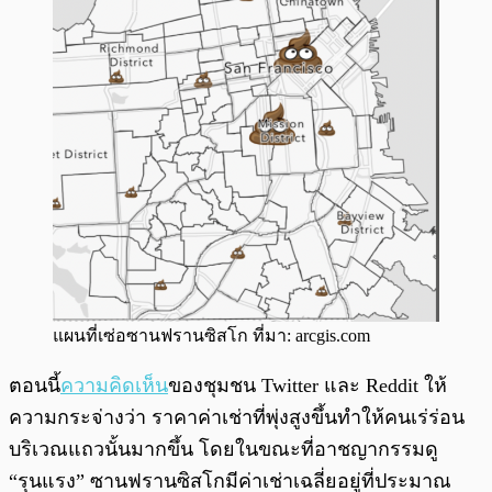
แผนที่เซ่อซานฟรานซิสโก ที่มา: arcgis.com
ตอนนี้
ความคิดเห็น
ของชุมชน Twitter และ Reddit ให้
ความกระจ่างว่า ราคาค่าเช่าที่พุ่งสูงขึ้นทำให้คนเร่ร่อน
บริเวณแถวนั้นมากขึ้น โดยในขณะที่อาชญากรรมดู
“รุนแรง” ซานฟรานซิสโกมีค่าเช่าเฉลี่ยอยู่ที่ประมาณ