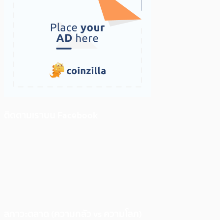
ติดตามเราบน Facebook
สภาวะตลาด (ความกลัว vs ความโลภ)