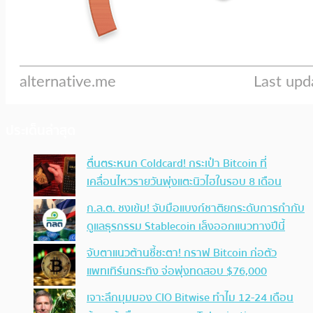
ประเด็นล่าสุด
ตื่นตระหนก Coldcard! กระเป๋า Bitcoin ที่
เคลื่อนไหวรายวันพุ่งแตะนิวไฮในรอบ 8 เดือน
ก.ล.ต. ชงเข้ม! จับมือแบงก์ชาติยกระดับการกำกับ
ดูแลธุรกรรม Stablecoin เล็งออกแนวทางปีนี้
จับตาแนวต้านชี้ชะตา! กราฟ Bitcoin ก่อตัว
แพทเทิร์นกระทิง จ่อพุ่งทดสอบ $76,000
เจาะลึกมุมมอง CIO Bitwise ทำไม 12-24 เดือน