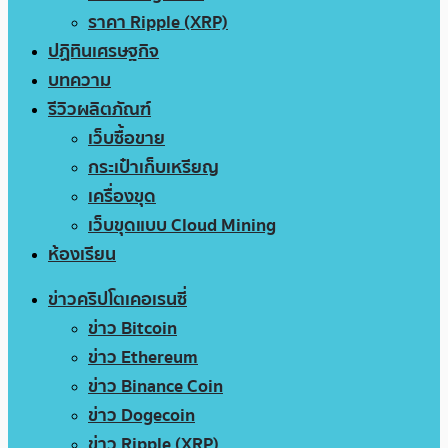
ราคา Ripple (XRP)
ปฏิทินเศรษฐกิจ
บทความ
รีวิวผลิตภัณฑ์
เว็บซื้อขาย
กระเป๋าเก็บเหรียญ
เครื่องขุด
เว็บขุดแบบ Cloud Mining
ห้องเรียน
ข่าวคริปโตเคอเรนซี่
ข่าว Bitcoin
ข่าว Ethereum
ข่าว Binance Coin
ข่าว Dogecoin
ข่าว Ripple (XRP)