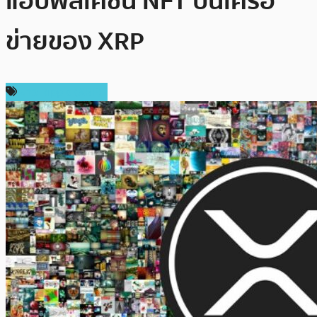
แอปพลิเคชัน NFT บนเครือ
ข่ายของ XRP
ข่าว Ripple (XRP)