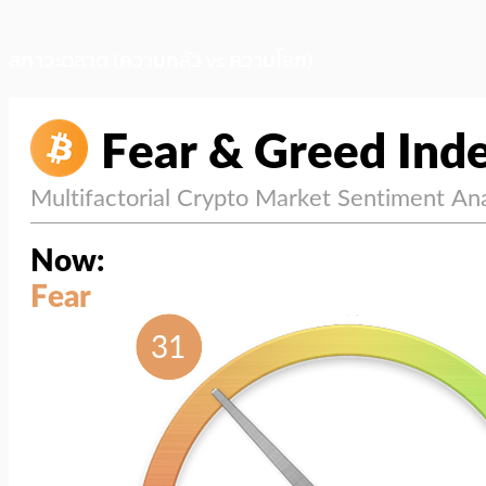
สภาวะตลาด (ความกลัว vs ความโลภ)