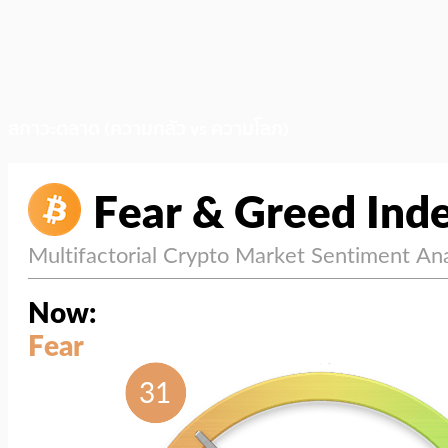
สภาวะตลาด (ความกลัว vs ความโลภ)