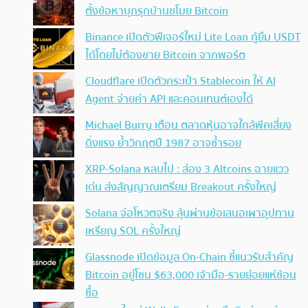
ตั้งข้อหาบุกรุกบ้านขโมย Bitcoin
Binance เปิดตัวฟีเจอร์ใหม่ Lite Loan กู้ยืม USDT
ได้โดยไม่ต้องขาย Bitcoin จากพอร์ต
Cloudflare เปิดตัวกระเป๋า Stablecoin ให้ AI
Agent จ่ายค่า API และคอนเทนต์เองได้
Michael Burry เตือน ตลาดหุ้นอาจใกล้พีคเสี่ยง
ดิ่งแรง ย้ำวิกฤตปี 1987 อาจซ้ำรอย
XRP-Solana หลบไป : ส่อง 3 Altcoins ฉายแวว
เด่น ส่งสัญญาณเตรียม Breakout ครั้งใหญ่
Solana จ่อโหวตจริง ลุ้นผ่านข้อเสนอเผาอุปทาน
เหรียญ SOL ครั้งใหญ่
Glassnode เปิดข้อมูล On-Chain ชี้แนวรับสำคัญ
Bitcoin อยู่โซน $63,000 เจ้ามือ-รายย่อยแห่ช้อน
ซื้อ