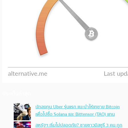
ประเด็นล่าสุด
นักลงทุน Uber รุ่นแรก แนะนำให้เทขาย Bitcoin
เพื่อไปซื้อ Solana และ Bittensor (TAO) แทน
สหรัฐฯ เริ่มไม่ปลอดภัย? ชายชาวมิสซูรี 3 คน ถูก