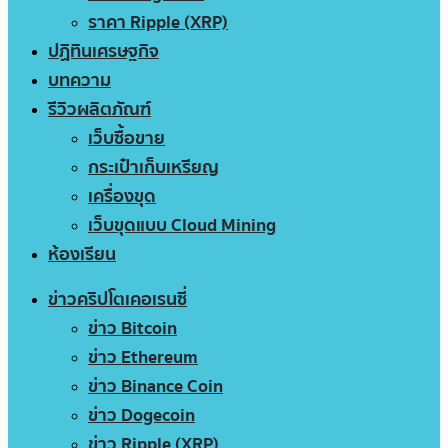
ราคา Ripple (XRP)
ปฏิทินเศรษฐกิจ
บทความ
รีวิวผลิตภัณฑ์
เว็บซื้อขาย
กระเป๋าเก็บเหรียญ
เครื่องขุด
เว็บขุดแบบ Cloud Mining
ห้องเรียน
ข่าวคริปโตเคอเรนซี่
ข่าว Bitcoin
ข่าว Ethereum
ข่าว Binance Coin
ข่าว Dogecoin
ข่าว Ripple (XRP)