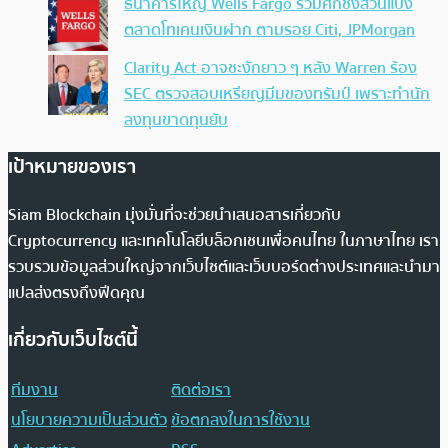
ธนาคารใหญ่ Wells Fargo ร่วมศึกชิงส่วนแบ่ง
ตลาดโทเคนเงินฝาก ตามรอย Citi, JPMorgan
Clarity Act อาจชะงักยาว ๆ หลัง Warren ร้อง
SEC ตรวจสอบเหรียญมีมของทรัมป์ เพราะทำนัก
ลงทุนขาดทุนยับ
เป้าหมายของเรา
Siam Blockchain มุ่งมั่นที่จะช่วยนำเสนอสารเกี่ยวกับ
Cryptocurrency และเทคโนโลยีบล็อกเชนเพื่อคนไทย ในภาษาไทย เรา
รวบรวมข้อมูลส่วนใหญ่จากเว็บไซต์และเว็บบอร์ดต่างประเทศและนำมา
แปลส่งตรงถึงฟีดคุณ
เกี่ยวกับเว็บไซต์นี้
ทีมงาน
ติดต่อเรา
นโยบายความเป็นส่วนตัว
ข้อตกลงในการใช้งาน