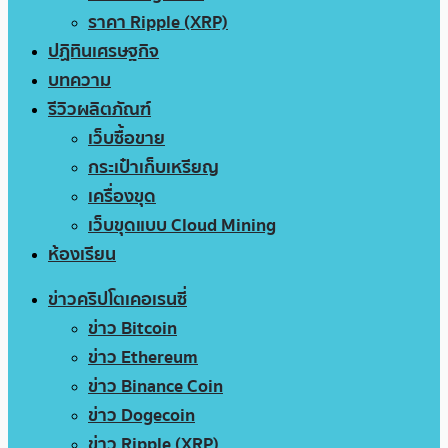
ราคา Ripple (XRP)
ปฏิทินเศรษฐกิจ
บทความ
รีวิวผลิตภัณฑ์
เว็บซื้อขาย
กระเป๋าเก็บเหรียญ
เครื่องขุด
เว็บขุดแบบ Cloud Mining
ห้องเรียน
ข่าวคริปโตเคอเรนซี่
ข่าว Bitcoin
ข่าว Ethereum
ข่าว Binance Coin
ข่าว Dogecoin
ข่าว Ripple (XRP)