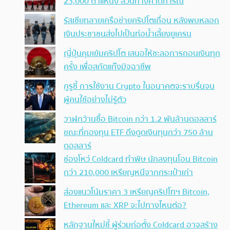
23,000 ตำแหน่ง สวนทางคาดการณ์
รัสเซียทลายเครือข่ายคริปโตเถื่อน หลังพบหลอก
เงินประชาชนส่งไปเป็นท่อน้ำเลี้ยงยูเครน
ญี่ปุ่นคุมเข้มคริปโต เสนอให้ชะลอการถอนเงินทุก
ครั้ง เพื่อสกัดแก๊งมิจฉาชีพ
กูรูชี้ การใช้งาน Crypto ในอนาคตจะราบรื่นจน
ผู้คนใช้อย่างไม่รู้ตัว
วาฬกว้านซื้อ Bitcoin กว่า 1.2 พันล้านดอลลาร์
ขณะที่กองทุน ETF ดึงดูดเงินทุนกว่า 750 ล้าน
ดอลลาร์
ช่องโหว่ Coldcard ทำพิษ นักลงทุนโอน Bitcoin
กว่า 210,000 เหรียญหนีจากกระเป๋าเก่า
ส่องแนวโน้มราคา 3 เหรียญคริปโทฯ Bitcoin,
Ethereum และ XRP จะไปทางไหนต่อ?
หลักฐานใหม่ชี้ ผู้ร่วมก่อตั้ง Coldcard อาจสร้าง