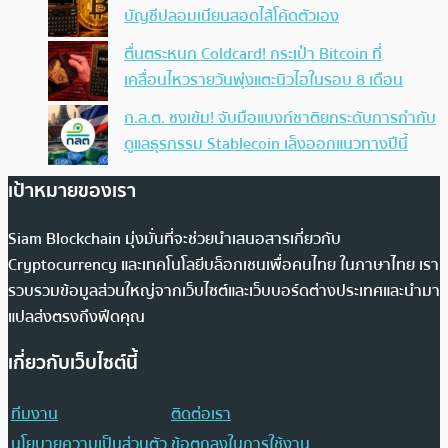
บัญชีปลอมเนียนสอดไส้โค้ดตัวเอง
ตื่นตระหนก Coldcard! กระเป๋า Bitcoin ที่
เคลื่อนไหวรายวันพุ่งแตะนิวไฮในรอบ 8 เดือน
ก.ล.ต. ชงเข้ม! จับมือแบงก์ชาติยกระดับการกำกับ
ดูแลธุรกรรม Stablecoin เล็งออกแนวทางปีนี้
เป้าหมายของเรา
Siam Blockchain มุ่งมั่นที่จะช่วยนำเสนอสารเกี่ยวกับ
Cryptocurrency และเทคโนโลยีบล็อกเชนเพื่อคนไทย ในภาษาไทย เรา
รวบรวมข้อมูลส่วนใหญ่จากเว็บไซต์และเว็บบอร์ดต่างประเทศและนำมา
แปลส่งตรงถึงฟีดคุณ
เกี่ยวกับเว็บไซต์นี้
ทีมงาน
ติดต่อเรา
นโยบายความเป็นส่วนตัว
ข้อตกลงในการใช้งาน