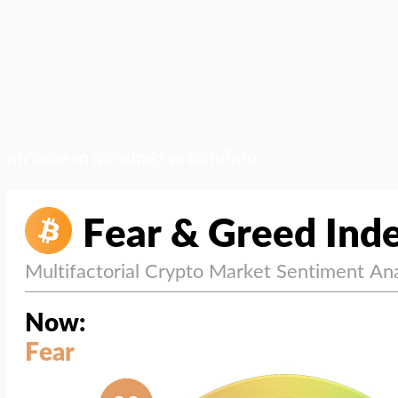
สภาวะตลาด (ความกลัว vs ความโลภ)