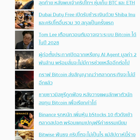
สุดท้าย หลังพบเจ้าคริปโทฯ ซุ่มเก็บ BTC และ ETH
Dubai Duty Free เปิดรับชำระเงินด้วย Shiba Inu
และคริปโตอื่นรวม 30 สกุลเป็นครั้งแรก
Tom Lee เตือนควอนตัมอาจเจาะระบบ Bitcoin ได้
ในปี 2028
ผู้ก่อตั้งประกาศปิดฉากเหรียญ AI Agent มูลค่า 2
พันล้าน พร้อมลั่นจะไม่มีการช่วยเหลืออีกต่อไป
กราฟ Bitcoin ส่งสัญญาณว่าตลาดกระทิงจะไม่มี
อีกแล้ว
ชายชาวมิสซูรีถูกฟ้อง หลังวางแผนลักพาตัวนัก
ลงทุน Bitcoin เพื่อเรียกค่าไถ่
Binance รุกหนัก เพิ่มหุ้น bStocks 10 ตัวดังเข้า
ตลาดสปอต พร้อมแคมเปญฟรีค่าธรรมเนียม
Bitwise ฟันธง คริปโตจะไม่เป็นไร แม้สัปดาห์นี้ร่าง