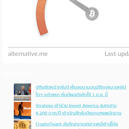
ประเด็นล่าสุด
ปูตินตัดหน้าทรัมป์ เซ็นลงนามอนุมัติกฎหมายคริป
โทฯ ฉบับแรก เริ่มมีผลบังคับใช้ 1 ก.ย. นี้
Strategy เข้าร่วม Invest America สมทบทุน
8,200 บาท/ปี เข้าบัญชีทรัมป์แจกบุตรพนักงาน
CryptoQuant ส่งสัญญาณตลาดหมีเข้าสู่โค้ง