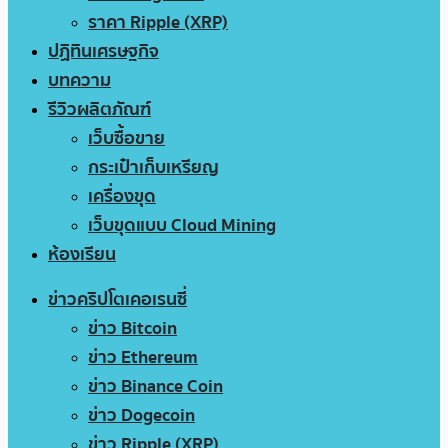
ราคา Ripple (XRP)
ปฏิทินเศรษฐกิจ
บทความ
รีวิวผลิตภัณฑ์
เว็บซื้อขาย
กระเป๋าเก็บเหรียญ
เครื่องขุด
เว็บขุดแบบ Cloud Mining
ห้องเรียน
ข่าวคริปโตเคอเรนซี่
ข่าว Bitcoin
ข่าว Ethereum
ข่าว Binance Coin
ข่าว Dogecoin
ข่าว Ripple (XRP)