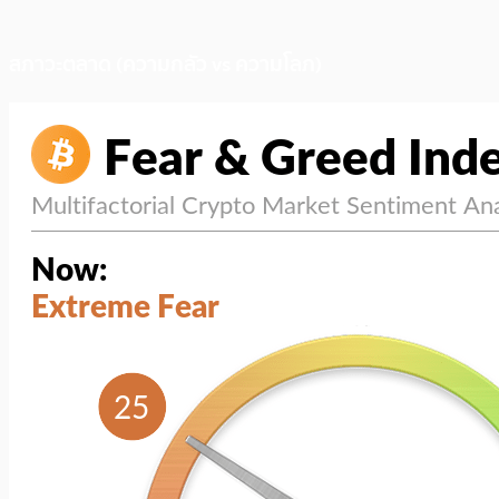
สภาวะตลาด (ความกลัว vs ความโลภ)