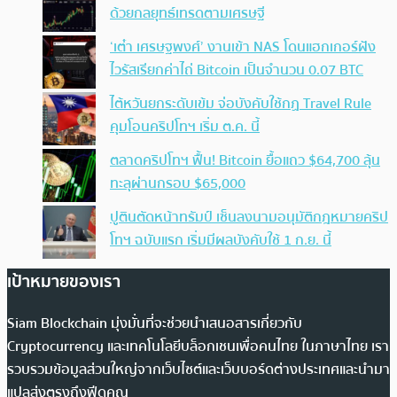
ด้วยกลยุทธ์เทรดตามเศรษฐี
‘เต๋า เศรษฐพงศ์’ งานเข้า NAS โดนแฮกเกอร์ฝัง
ไวรัสเรียกค่าไถ่ Bitcoin เป็นจำนวน 0.07 BTC
ไต้หวันยกระดับเข้ม จ่อบังคับใช้กฏ Travel Rule
คุมโอนคริปโทฯ เริ่ม ต.ค. นี้
ตลาดคริปโทฯ ฟื้น! Bitcoin ยื้อแถว $64,700 ลุ้น
ทะลุผ่านกรอบ $65,000
ปูตินตัดหน้าทรัมป์ เซ็นลงนามอนุมัติกฎหมายคริป
โทฯ ฉบับแรก เริ่มมีผลบังคับใช้ 1 ก.ย. นี้
เป้าหมายของเรา
Siam Blockchain มุ่งมั่นที่จะช่วยนำเสนอสารเกี่ยวกับ
Cryptocurrency และเทคโนโลยีบล็อกเชนเพื่อคนไทย ในภาษาไทย เรา
รวบรวมข้อมูลส่วนใหญ่จากเว็บไซต์และเว็บบอร์ดต่างประเทศและนำมา
แปลส่งตรงถึงฟีดคุณ