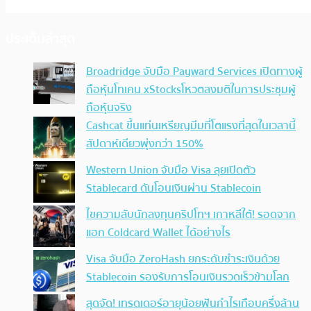
ประเด็นล่าสุด
Broadridge จับมือ Payward Services เปิดทางผู้
ถือหุ้นโทเคน xStocksโหวตลงมติในการประชุมผู้
ถือหุ้นจริง
Cashcat ขึ้นแท่นเหรียญมีมที่โตแรงที่สุดในเวลานี้
สัปดาห์เดียวพุ่งกว่า 150%
Western Union จับมือ Visa ลุยเปิดตัว
Stablecard ดันโอนเงินผ่าน Stablecoin
ไขความลับนักลงทุนคริปโทฯ เกาหลีใต้! รอดจาก
แฮก Coldcard Wallet ได้อย่างไร
Visa จับมือ ZeroHash ยกระดับชำระเงินด้วย
Stablecoin รองรับการโอนเงินรวดเร็วข้ามโลก
สุดจัด! เทรดเดอร์อายุน้อยฟันกำไรเกือบครึ่งล้าน