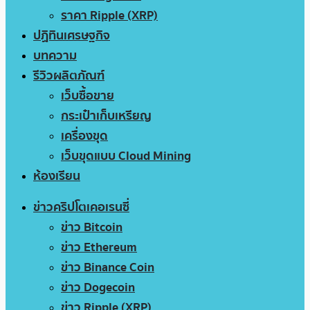
ราคา Ripple (XRP)
ปฏิทินเศรษฐกิจ
บทความ
รีวิวผลิตภัณฑ์
เว็บซื้อขาย
กระเป๋าเก็บเหรียญ
เครื่องขุด
เว็บขุดแบบ Cloud Mining
ห้องเรียน
ข่าวคริปโตเคอเรนซี่
ข่าว Bitcoin
ข่าว Ethereum
ข่าว Binance Coin
ข่าว Dogecoin
ข่าว Ripple (XRP)