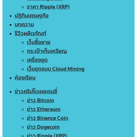
ราคา Ripple (XRP)
ปฏิทินเศรษฐกิจ
บทความ
รีวิวผลิตภัณฑ์
เว็บซื้อขาย
กระเป๋าเก็บเหรียญ
เครื่องขุด
เว็บขุดแบบ Cloud Mining
ห้องเรียน
ข่าวคริปโตเคอเรนซี่
ข่าว Bitcoin
ข่าว Ethereum
ข่าว Binance Coin
ข่าว Dogecoin
ข่าว Ripple (XRP)