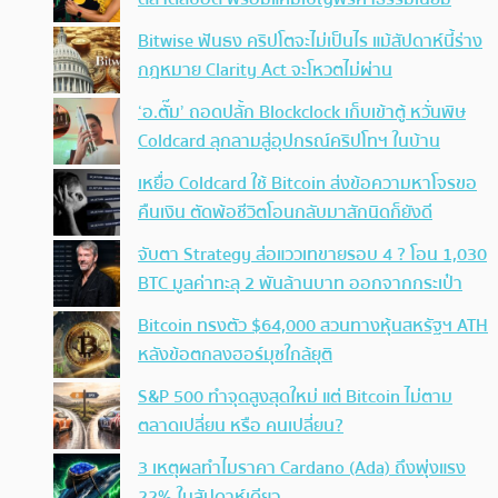
Bitwise ฟันธง คริปโตจะไม่เป็นไร แม้สัปดาห์นี้ร่าง
กฎหมาย Clarity Act จะโหวตไม่ผ่าน
‘อ.ตั๊ม’ ถอดปลั้ก Blockclock เก็บเข้าตู้ หวั่นพิษ
Coldcard ลุกลามสู่อุปกรณ์คริปโทฯ ในบ้าน
เหยื่อ Coldcard ใช้ Bitcoin ส่งข้อความหาโจรขอ
คืนเงิน ตัดพ้อชีวิตโอนกลับมาสักนิดก็ยังดี
จับตา Strategy ส่อแววเทขายรอบ 4 ? โอน 1,030
BTC มูลค่าทะลุ 2 พันล้านบาท ออกจากกระเป๋า
Bitcoin ทรงตัว $64,000 สวนทางหุ้นสหรัฐฯ ATH
หลังข้อตกลงฮอร์มุซใกล้ยุติ
S&P 500 ทำจุดสูงสุดใหม่ แต่ Bitcoin ไม่ตาม
ตลาดเปลี่ยน หรือ คนเปลี่ยน?
3 เหตุผลทำไมราคา Cardano (Ada) ถึงพุ่งแรง
22% ในสัปดาห์เดียว