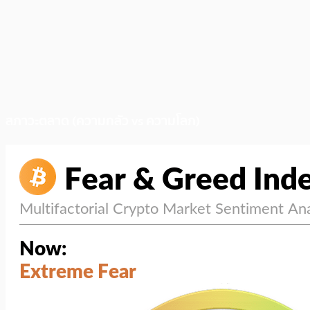
สภาวะตลาด (ความกลัว vs ความโลภ)