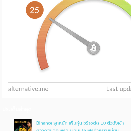
ประเด็นล่าสุด
Binance รุกหนัก เพิ่มหุ้น bStocks 10 ตัวดังเข้า
ตลาดสปอต พร้อมแคมเปญฟรีค่าธรรมเนียม