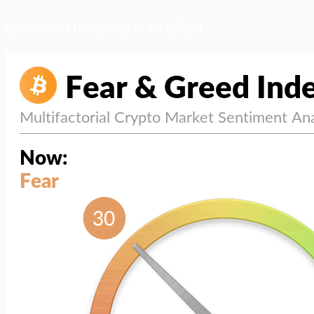
สภาวะตลาด (ความกลัว vs ความโลภ)