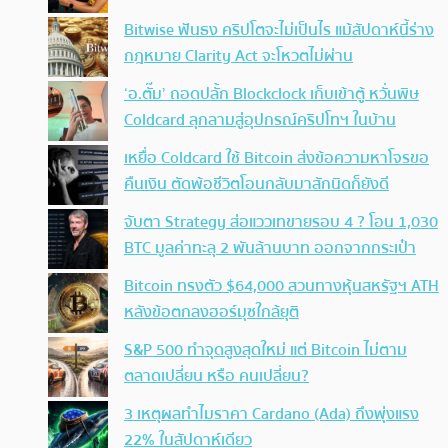
Bitwise ฟันธง คริปโตจะไม่เป็นไร แม้สัปดาห์นี้ร่าง
กฎหมาย Clarity Act จะโหวตไม่ผ่าน
‘อ.ตั๊ม’ ถอดปลั้ก Blockclock เก็บเข้าตู้ หวั่นพิษ
Coldcard ลุกลามสู่อุปกรณ์คริปโทฯ ในบ้าน
เหยื่อ Coldcard ใช้ Bitcoin ส่งข้อความหาโจรขอ
คืนเงิน ตัดพ้อชีวิตโอนกลับมาสักนิดก็ยังดี
จับตา Strategy ส่อแววเทขายรอบ 4 ? โอน 1,030
BTC มูลค่าทะลุ 2 พันล้านบาท ออกจากกระเป๋า
Bitcoin ทรงตัว $64,000 สวนทางหุ้นสหรัฐฯ ATH
หลังข้อตกลงฮอร์มุซใกล้ยุติ
S&P 500 ทำจุดสูงสุดใหม่ แต่ Bitcoin ไม่ตาม
ตลาดเปลี่ยน หรือ คนเปลี่ยน?
3 เหตุผลทำไมราคา Cardano (Ada) ถึงพุ่งแรง
22% ในสัปดาห์เดียว