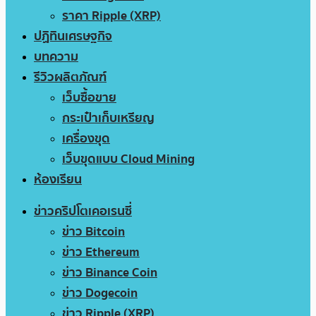
ราคา Ripple (XRP)
ปฏิทินเศรษฐกิจ
บทความ
รีวิวผลิตภัณฑ์
เว็บซื้อขาย
กระเป๋าเก็บเหรียญ
เครื่องขุด
เว็บขุดแบบ Cloud Mining
ห้องเรียน
ข่าวคริปโตเคอเรนซี่
ข่าว Bitcoin
ข่าว Ethereum
ข่าว Binance Coin
ข่าว Dogecoin
ข่าว Ripple (XRP)