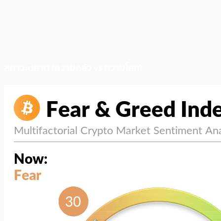
สภาวะตลาด (ความกลัว vs ความโลภ)