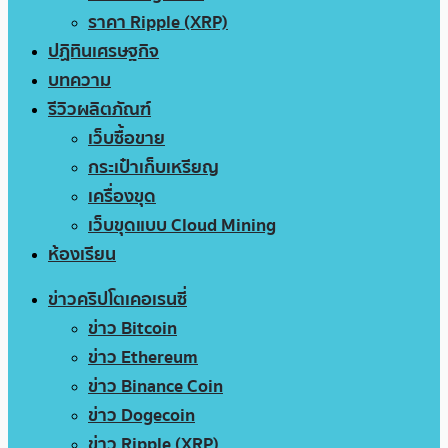
ราคา Ripple (XRP)
ปฏิทินเศรษฐกิจ
บทความ
รีวิวผลิตภัณฑ์
เว็บซื้อขาย
กระเป๋าเก็บเหรียญ
เครื่องขุด
เว็บขุดแบบ Cloud Mining
ห้องเรียน
ข่าวคริปโตเคอเรนซี่
ข่าว Bitcoin
ข่าว Ethereum
ข่าว Binance Coin
ข่าว Dogecoin
ข่าว Ripple (XRP)