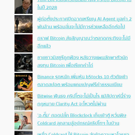
ในปี 2028
ผู้ก่อตั้งประกาศปิดฉากเหรียญ AI Agent มูลค่า 2
พันล้าน พร้อมลั่นจะไม่มีการช่วยเหลืออีกต่อไป
กราฟ Bitcoin ส่งสัญญาณว่าตลาดกระทิงจะไม่มี
อีกแล้ว
ชายชาวมิสซูรีถูกฟ้อง หลังวางแผนลักพาตัวนัก
ลงทุน Bitcoin เพื่อเรียกค่าไถ่
Binance รุกหนัก เพิ่มหุ้น bStocks 10 ตัวดังเข้า
ตลาดสปอต พร้อมแคมเปญฟรีค่าธรรมเนียม
Bitwise ฟันธง คริปโตจะไม่เป็นไร แม้สัปดาห์นี้ร่าง
กฎหมาย Clarity Act จะโหวตไม่ผ่าน
‘อ.ตั๊ม’ ถอดปลั้ก Blockclock เก็บเข้าตู้ หวั่นพิษ
Coldcard ลุกลามสู่อุปกรณ์คริปโทฯ ในบ้าน
เหยื่อ Coldcard ใช้ Bitcoin ส่งข้อความหาโจรขอ