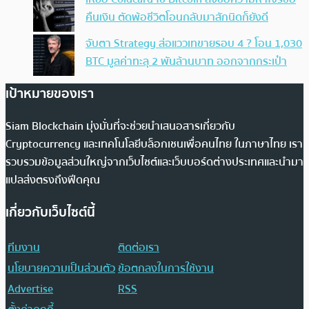
คืนเงิน ตัดพ้อชีวิตโอนกลับมาสักนิดก็ยังดี
จับตา Strategy ส่อแววเทขายรอบ 4 ? โอน 1,030
BTC มูลค่าทะลุ 2 พันล้านบาท ออกจากกระเป๋า
เป้าหมายของเรา
Siam Blockchain มุ่งมั่นที่จะช่วยนำเสนอสารเกี่ยวกับ
Cryptocurrency และเทคโนโลยีบล็อกเชนเพื่อคนไทย ในภาษาไทย เรา
รวบรวมข้อมูลส่วนใหญ่จากเว็บไซต์และเว็บบอร์ดต่างประเทศและนำมา
แปลส่งตรงถึงฟีดคุณ
เกี่ยวกับเว็บไซต์นี้
ทีมงาน
ติดต่อเรา
นโยบายความเป็นส่วนตัว
ข้อตกลงในการใช้งาน
Advertise
RSS