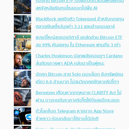
กองทุน Bitcoin ETF เจ๊งและปิดตัวเป็นแห่งแรกใน
สหรัฐหลังเงินทุนไหลออกไปฝั่ง AI
BlackRock ลุยเปิดตัว Tokenized สำหรับกองทุน
ตลาดเงินยุโรปมูลค่า 3.11 แสนล้านดอลลาร์
แบงก์ใหญ่สุดของอิตาลี ลดสัดส่วน Bitcoin ETF
ลง 99% หันลงทุน ใน Ethereum แทนถึง 3 เท่า
Charles Hoskinson ปลุกพลังคอมมูฯ Cardano
ลั่นต้องการพา ADA กลับมาเป็นผู้ชนะ
นักขุด Bitcoin สาย Solo เจอบล็อก รับทรัพย์คน
เดียว 6.6 ล้านบาท ไม่สนวิกฤตศรัทธาคริปโทฯ
Bernstein เตือนหากกฎหมาย CLARITY Act ไม่
ผ่าน อาจกดดันราคาคริปโตให้ดิ่งลงอีกระลอก
ทั่วโลกช็อก Telegram หายจาก App Store
ชั่วคราว ก่อนกลับมาใช้งานได้ปกติ