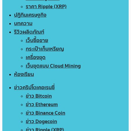
ราคา Ripple (XRP)
ปฏิทินเศรษฐกิจ
บทความ
รีวิวผลิตภัณฑ์
เว็บซื้อขาย
กระเป๋าเก็บเหรียญ
เครื่องขุด
เว็บขุดแบบ Cloud Mining
ห้องเรียน
ข่าวคริปโตเคอเรนซี่
ข่าว Bitcoin
ข่าว Ethereum
ข่าว Binance Coin
ข่าว Dogecoin
ข่าว Ripple (XRP)