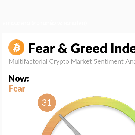
สภาวะตลาด (ความกลัว vs ความโลภ)