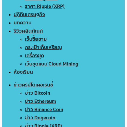
ราคา Ripple (XRP)
ปฏิทินเศรษฐกิจ
บทความ
รีวิวผลิตภัณฑ์
เว็บซื้อขาย
กระเป๋าเก็บเหรียญ
เครื่องขุด
เว็บขุดแบบ Cloud Mining
ห้องเรียน
ข่าวคริปโตเคอเรนซี่
ข่าว Bitcoin
ข่าว Ethereum
ข่าว Binance Coin
ข่าว Dogecoin
ข่าว Ripple (XRP)