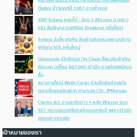
Michael Burry เตือน ตลาดหุ้นอาจใกล้พีคเสี่ยง
ดิ่งแรง ย้ำวิกฤตปี 1987 อาจซ้ำรอย
XRP-Solana หลบไป : ส่อง 3 Altcoins ฉายแวว
เด่น ส่งสัญญาณเตรียม Breakout ครั้งใหญ่
Solana จ่อโหวตจริง ลุ้นผ่านข้อเสนอเผาอุปทาน
เหรียญ SOL ครั้งใหญ่
Glassnode เปิดข้อมูล On-Chain ชี้แนวรับสำคัญ
Bitcoin อยู่โซน $63,000 เจ้ามือ-รายย่อยแห่ช้อน
ซื้อ
ธนาคารใหญ่ Wells Fargo ร่วมศึกชิงส่วนแบ่ง
ตลาดโทเคนเงินฝาก ตามรอย Citi, JPMorgan
Clarity Act อาจชะงักยาว ๆ หลัง Warren ร้อง
SEC ตรวจสอบเหรียญมีมของทรัมป์ เพราะทำนัก
ลงทุนขาดทุนยับ
เป้าหมายของเรา