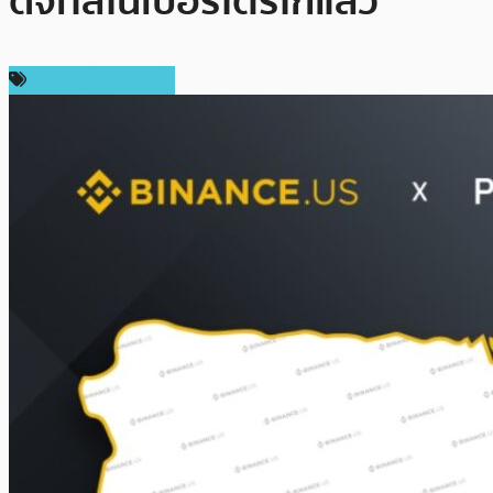
ดิจิทัลในเปอร์โตริโก้แล้ว
ข่าวคริปโตเคอเรนซี่