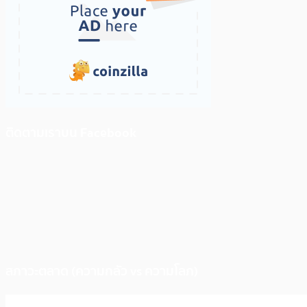
ติดตามเราบน Facebook
สภาวะตลาด (ความกลัว vs ความโลภ)