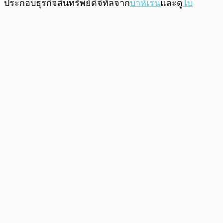
ประกอบธุรกิจสินทรัพย์ดิจิทัลจาก
บาห์เรน
และดู
ไบ