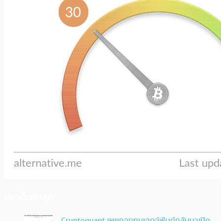
ประเด็นล่าสุด
Cryptoquant เผยกองทุนเฮดจ์ฟันด์กลับมาเปิด