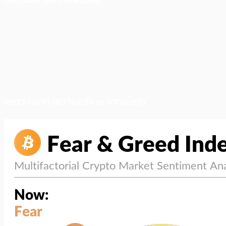
ติดตามเราบน Facebook
สภาวะตลาด (ความกลัว vs ความโลภ)