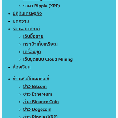
ราคา Ripple (XRP)
ปฏิทินเศรษฐกิจ
บทความ
รีวิวผลิตภัณฑ์
เว็บซื้อขาย
กระเป๋าเก็บเหรียญ
เครื่องขุด
เว็บขุดแบบ Cloud Mining
ห้องเรียน
ข่าวคริปโตเคอเรนซี่
ข่าว Bitcoin
ข่าว Ethereum
ข่าว Binance Coin
ข่าว Dogecoin
ข่าว Ripple (XRP)