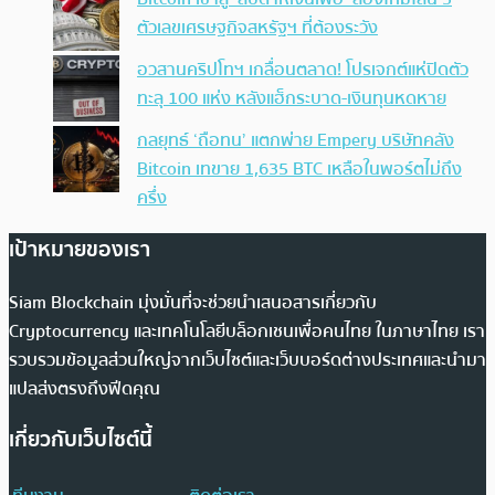
ตัวเลขเศรษฐกิจสหรัฐฯ ที่ต้องระวัง
อวสานคริปโทฯ เกลื่อนตลาด! โปรเจกต์แห่ปิดตัว
ทะลุ 100 แห่ง หลังแฮ็กระบาด-เงินทุนหดหาย
กลยุทธ์ ‘ถือทน’ แตกพ่าย Empery บริษัทคลัง
Bitcoin เทขาย 1,635 BTC เหลือในพอร์ตไม่ถึง
ครึ่ง
เป้าหมายของเรา
Siam Blockchain มุ่งมั่นที่จะช่วยนำเสนอสารเกี่ยวกับ
Cryptocurrency และเทคโนโลยีบล็อกเชนเพื่อคนไทย ในภาษาไทย เรา
รวบรวมข้อมูลส่วนใหญ่จากเว็บไซต์และเว็บบอร์ดต่างประเทศและนำมา
แปลส่งตรงถึงฟีดคุณ
เกี่ยวกับเว็บไซต์นี้