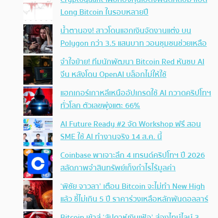
Long Bitcoin ในรอบหลายปี
น้ำตานอง! สาวโดนแฮกเงินจัดงานแต่ง บน
Polygon กว่า 3.5 แสนบาท วอนชุมชนช่วยเหลือ
จำใจย้าย! ทีมนักพัฒนา Bitcoin Red หันซบ AI
จีน หลังโดน OpenAI บล็อกไม่ให้ใช้
แฮกเกอร์เกาหลีเหนืออัปเกรดใช้ AI กวาดคริปโทฯ
ทั่วโลก ตัวเลขพุ่งแตะ 66%
AI Future Ready #2 จัด Workshop ฟรี สอน
SME ใช้ AI ทำงานจริง 14 ส.ค. นี้
Coinbase พาเจาะลึก 4 เทรนด์คริปโทฯ ปี 2026
สลัดภาพจำสินทรัพย์เก็งกำไรไร้มูลค่า
‘พิชัย จาวลา’ เตือน Bitcoin จะไม่ทำ New High
แล้ว ชี้ไม่เกิน 5 ปี ราคาร่วงเหลือหลักพันดอลลาร์
Bitcoin เข้าสู่ ‘สัปดาห์เงินเฟ้อ’ ส่องไทม์ไลน์ 3