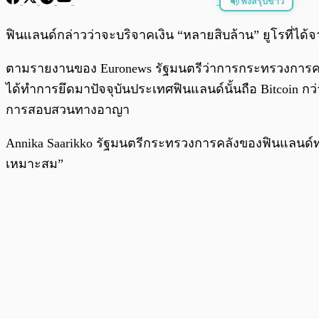
ฟังสรุปข่าว
พร้อมเล่น
ฟินแลนด์กล่าวว่าจะบริจาคเงิน “หลายสิบล้าน” ยูโรที่ไ
ตามรายงานของ Euronews รัฐมนตรีว่าการกระทรวงการคลั
ได้ทำการยึดมาปัจจุบันประเทศฟินแลนด์นั้นถือ Bitcoin กว่า 
การสอบสวนทางอาญา
Annika Saarikko รัฐมนตรีกระทรวงการคลังของฟินแลนด์ทวี
เหมาะสม”