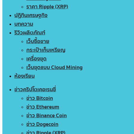
ราคา Ripple (XRP)
ปฏิทินเศรษฐกิจ
บทความ
รีวิวผลิตภัณฑ์
เว็บซื้อขาย
กระเป๋าเก็บเหรียญ
เครื่องขุด
เว็บขุดแบบ Cloud Mining
ห้องเรียน
ข่าวคริปโตเคอเรนซี่
ข่าว Bitcoin
ข่าว Ethereum
ข่าว Binance Coin
ข่าว Dogecoin
ข่าว Ripple (XRP)