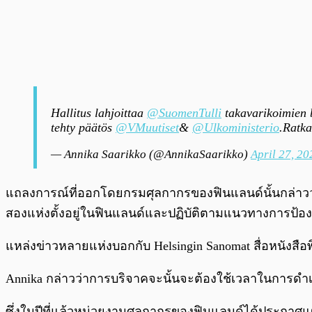
Hallitus lahjoittaa
@SuomenTulli
takavarikoimien b
tehty päätös
@VMuutiset
&
@Ulkoministerio
.Ratka
— Annika Saarikko (@AnnikaSaarikko)
April 27, 20
แถลงการณ์ที่ออกโดยกรมศุลกากรของฟินแลนด์นั้นกล่าวว่าพว
สองแห่งตั้งอยู่ในฟินแลนด์และปฏิบัติตามแนวทางการป
แหล่งข่าวหลายแห่งบอกกับ Helsingin Sanomat สื่อหนังสือ
Annika กล่าวว่าการบริจาคจะนั้นจะต้องใช้เวลาในการด
ซึ่งในปีที่แล้วหน่วยงานศุลกากรของฟินแลนด์ได้ประกาศแผ