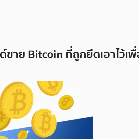
าย Bitcoin ที่ถูกยึดเอาไว้เพื