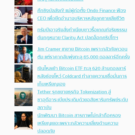
ศึกชิงบัลลังก์! แม่ผู้ก่อตั้ง Ondo Finance ฟ้อง
CEO เพื่อยึดอำนาจบริหารหลังลูกชายเสียชีวิต
ทรัมป์เอาจริง สั่งทำเนียบขาวรื้อเกณฑ์จริยธรรม
ดันกฎหมาย Clarity Act ปลดล็อกคริปโทฯ
Jim Cramer เทขาย Bitcoin เพราะกลัวภัยควอน
ตัม แต่ราคากลับพุ่งทะลุ 65,000 ดอลลาร์อีกครั้ง
เงินไหลเข้า Bitcoin ETF ทะลุ 620 ล้านดอลลาร์
หลังช่องโหว่ Coldcard ทำลายความเชื่อมั่นการ
เก็บเหรียญเอง
Tether รุกขยายธุรกิจ Tokenization สู่
ซาอุดีอาระเบียประเดิมด้วยอสังหาริมทรัพย์ระดับ
สถาบัน
นักพัฒนา Bitcoin สารภาพไม่กล้าถือครอง
เหรียญเยอะเพราะกลัวความเสี่ยงด้านความ
ปลอดภัย