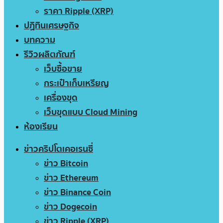
ราคา Ripple (XRP)
ปฏิทินเศรษฐกิจ
บทความ
รีวิวผลิตภัณฑ์
เว็บซื้อขาย
กระเป๋าเก็บเหรียญ
เครื่องขุด
เว็บขุดแบบ Cloud Mining
ห้องเรียน
ข่าวคริปโตเคอเรนซี่
ข่าว Bitcoin
ข่าว Ethereum
ข่าว Binance Coin
ข่าว Dogecoin
ข่าว Ripple (XRP)