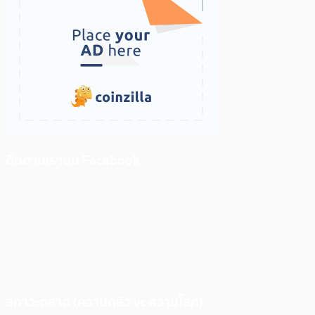
ติดตามเราบน Facebook
สภาวะตลาด (ความกลัว vs ความโลภ)