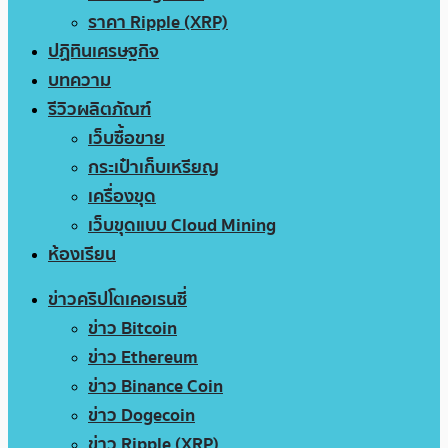
ราคา Ripple (XRP)
ปฏิทินเศรษฐกิจ
บทความ
รีวิวผลิตภัณฑ์
เว็บซื้อขาย
กระเป๋าเก็บเหรียญ
เครื่องขุด
เว็บขุดแบบ Cloud Mining
ห้องเรียน
ข่าวคริปโตเคอเรนซี่
ข่าว Bitcoin
ข่าว Ethereum
ข่าว Binance Coin
ข่าว Dogecoin
ข่าว Ripple (XRP)