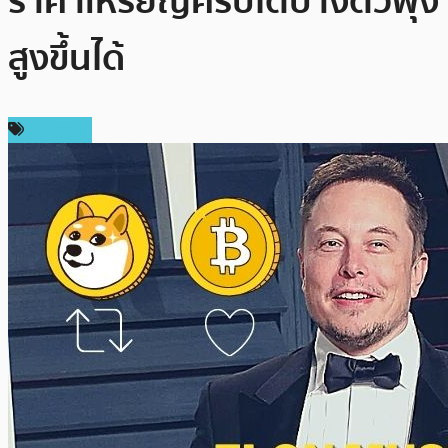
ราคาเหรียญคริปโตบางตัวพุ่ง
สูงขึ้นได้
บทความ