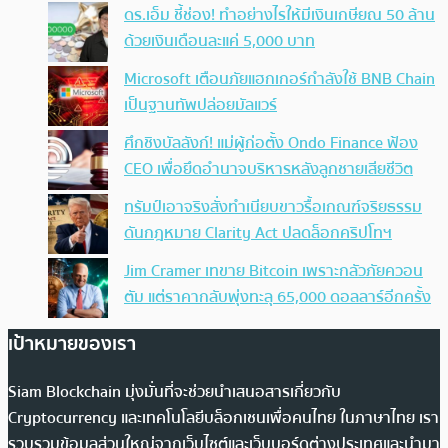
ดร.เอ็ม ชี้ช่อง! ทำอย่างไรให้มีเงินเกษียณ 50 ล้าน
ด้วยเงินเดือนละแค่ 5,000 บาท
Microsoft เตือนภัยแฮกเกอร์กำลังใช้ BNB Chain
เป็นฐานทัพปล่อยมัลแวร์
ศึกชิงบัลลังก์! แม่ผู้ก่อตั้ง Ondo Finance ฟ้อง
CEO เพื่อยึดอำนาจบริหารหลังลูกชายเสียชีวิต
ทรัมป์เอาจริง สั่งทำเนียบขาวรื้อเกณฑ์จริยธรรม
ดันกฎหมาย Clarity Act ปลดล็อกคริปโทฯ
Jim Cramer เทขาย Bitcoin เพราะกลัวภัยควอน
ตัม แต่ราคากลับพุ่งทะลุ 65,000 ดอลลาร์อีกครั้ง
เป้าหมายของเรา
Siam Blockchain มุ่งมั่นที่จะช่วยนำเสนอสารเกี่ยวกับ
Cryptocurrency และเทคโนโลยีบล็อกเชนเพื่อคนไทย ในภาษาไทย เรา
รวบรวมข้อมูลส่วนใหญ่จากเว็บไซต์และเว็บบอร์ดต่างประเทศและนำมา