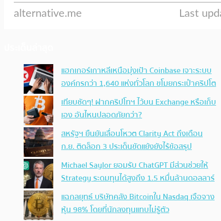
ประเด็นล่าสุด
แฮกเกอร์เกาหลีเหนือมุ่งเป้า Coinbase เจาะระบบ
องค์กรกว่า 1,640 แห่งทั่วโลก ขโมยกระเป๋าคริปโต
เทียบชัดๆ! ฝากคริปโทฯ ไว้บน Exchange หรือเก็บ
เอง อันไหนปลอดภัยกว่า?
สหรัฐฯ ยืนยันเลื่อนโหวต Clarity Act ถึงเดือน
ก.ย. ติดล็อก 3 ประเด็นขัดแย้งยังไร้ข้อสรุป
Michael Saylor ยอมรับ ChatGPT มีส่วนช่วยให้
Strategy ระดมทุนได้สูงถึง 1.5 หมื่นล้านดอลลาร์
แฉกลยุทธ์ บริษัทคลัง Bitcoinใน Nasdaq เจือจาง
หุ้น 98% โดยที่นักลงทุนแทบไม่รู้ตัว