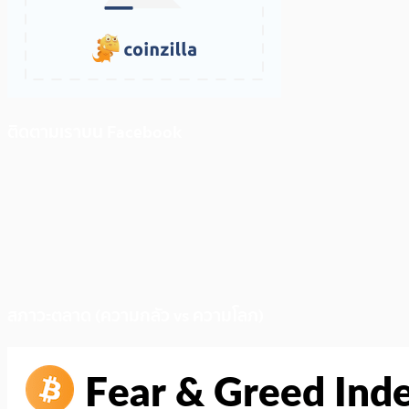
ติดตามเราบน Facebook
สภาวะตลาด (ความกลัว vs ความโลภ)