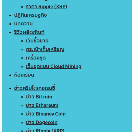
ราคา Ripple (XRP)
ปฏิทินเศรษฐกิจ
บทความ
รีวิวผลิตภัณฑ์
เว็บซื้อขาย
กระเป๋าเก็บเหรียญ
เครื่องขุด
เว็บขุดแบบ Cloud Mining
ห้องเรียน
ข่าวคริปโตเคอเรนซี่
ข่าว Bitcoin
ข่าว Ethereum
ข่าว Binance Coin
ข่าว Dogecoin
ข่าว Ripple (XRP)