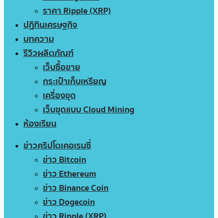
ราคา Ripple (XRP)
ปฏิทินเศรษฐกิจ
บทความ
รีวิวผลิตภัณฑ์
เว็บซื้อขาย
กระเป๋าเก็บเหรียญ
เครื่องขุด
เว็บขุดแบบ Cloud Mining
ห้องเรียน
ข่าวคริปโตเคอเรนซี่
ข่าว Bitcoin
ข่าว Ethereum
ข่าว Binance Coin
ข่าว Dogecoin
ข่าว Ripple (XRP)