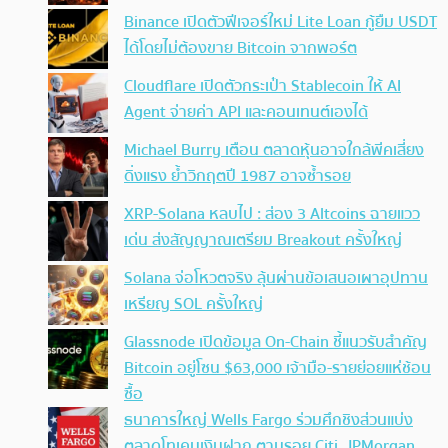
Binance เปิดตัวฟีเจอร์ใหม่ Lite Loan กู้ยืม USDT
ได้โดยไม่ต้องขาย Bitcoin จากพอร์ต
Cloudflare เปิดตัวกระเป๋า Stablecoin ให้ AI
Agent จ่ายค่า API และคอนเทนต์เองได้
Michael Burry เตือน ตลาดหุ้นอาจใกล้พีคเสี่ยง
ดิ่งแรง ย้ำวิกฤตปี 1987 อาจซ้ำรอย
XRP-Solana หลบไป : ส่อง 3 Altcoins ฉายแวว
เด่น ส่งสัญญาณเตรียม Breakout ครั้งใหญ่
Solana จ่อโหวตจริง ลุ้นผ่านข้อเสนอเผาอุปทาน
เหรียญ SOL ครั้งใหญ่
Glassnode เปิดข้อมูล On-Chain ชี้แนวรับสำคัญ
Bitcoin อยู่โซน $63,000 เจ้ามือ-รายย่อยแห่ช้อน
ซื้อ
ธนาคารใหญ่ Wells Fargo ร่วมศึกชิงส่วนแบ่ง
ตลาดโทเคนเงินฝาก ตามรอย Citi, JPMorgan