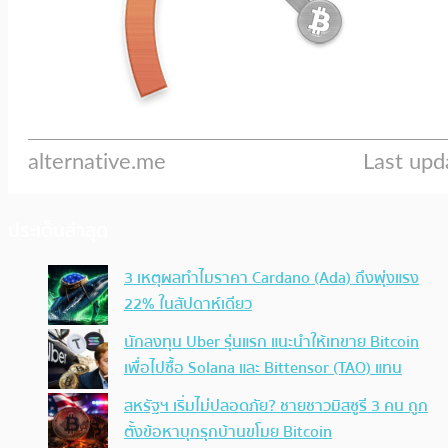
ประเด็นล่าสุด
3 เหตุผลทำไมราคา Cardano (Ada) ถึงพุ่งแรง
22% ในสัปดาห์เดียว
นักลงทุน Uber รุ่นแรก แนะนำให้เทขาย Bitcoin
เพื่อไปซื้อ Solana และ Bittensor (TAO) แทน
สหรัฐฯ เริ่มไม่ปลอดภัย? ชายชาวมิสซูรี 3 คน ถูก
ตั้งข้อหาบุกรุกบ้านขโมย Bitcoin