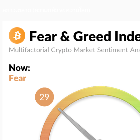
สภาวะตลาด (ความกลัว vs ความโลภ)