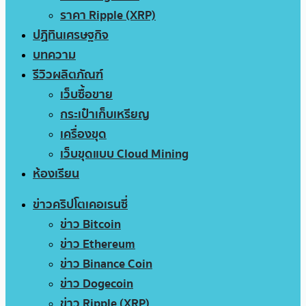
ราคา Ripple (XRP)
ปฏิทินเศรษฐกิจ
บทความ
รีวิวผลิตภัณฑ์
เว็บซื้อขาย
กระเป๋าเก็บเหรียญ
เครื่องขุด
เว็บขุดแบบ Cloud Mining
ห้องเรียน
ข่าวคริปโตเคอเรนซี่
ข่าว Bitcoin
ข่าว Ethereum
ข่าว Binance Coin
ข่าว Dogecoin
ข่าว Ripple (XRP)