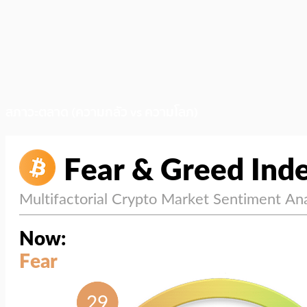
สภาวะตลาด (ความกลัว vs ความโลภ)