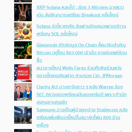
XRP-Solana หลบไป : ส่อง 3 Altcoins ฉายแวว
เด่น ส่งสัญญาณเตรียม Breakout ครั้งใหญ่
Solana จ่อโหวตจริง ลุ้นผ่านข้อเสนอเผาอุปทาน
เหรียญ SOL ครั้งใหญ่
Glassnode เปิดข้อมูล On-Chain ชี้แนวรับสำคัญ
Bitcoin อยู่โซน $63,000 เจ้ามือ-รายย่อยแห่ช้อน
ซื้อ
ธนาคารใหญ่ Wells Fargo ร่วมศึกชิงส่วนแบ่ง
ตลาดโทเคนเงินฝาก ตามรอย Citi, JPMorgan
Clarity Act อาจชะงักยาว ๆ หลัง Warren ร้อง
SEC ตรวจสอบเหรียญมีมของทรัมป์ เพราะทำนัก
ลงทุนขาดทุนยับ
Samsung อาจเป็นผู้นำแจกจ่าย Stablecoin หลัง
เตรียมเพิ่มฟีเจอร์ใหม่ในสมาร์ทโฟน 800 ล้าน
เครื่อง