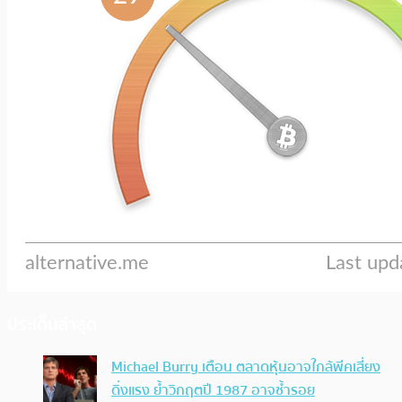
ประเด็นล่าสุด
Michael Burry เตือน ตลาดหุ้นอาจใกล้พีคเสี่ยง
ดิ่งแรง ย้ำวิกฤตปี 1987 อาจซ้ำรอย