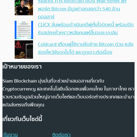
SpaceX ทำรายได้ทะลุเป้าของ Wall Street แต่
พอร์ต Bitcoin มีมูลค่าลดลงกว่า 540 ล้าน
ดอลลาร์
CLICX ลั่นพร้อมดำเนินคดีผู้ตั้งใจบิดหนี้ พร้อมปิด
รับสมัครชั่วคราวหลังคนแห่ยื่นจนระบบล้น
Coldcard เตือนผู้ใช้งานรีบย้าย Bitcoin ด่วน หลัง
ช่องโหว่ยังอุดไม่ได้ และถูกเจาะต่อเนื่อง
เป้าหมายของเรา
Siam Blockchain มุ่งมั่นที่จะช่วยนำเสนอสารเกี่ยวกับ
Cryptocurrency และเทคโนโลยีบล็อกเชนเพื่อคนไทย ในภาษาไทย เรา
รวบรวมข้อมูลส่วนใหญ่จากเว็บไซต์และเว็บบอร์ดต่างประเทศและนำมา
แปลส่งตรงถึงฟีดคุณ
เกี่ยวกับเว็บไซต์นี้
ทีมงาน
ติดต่อเรา