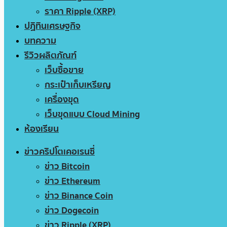
ราคา Ripple (XRP)
ปฏิทินเศรษฐกิจ
บทความ
รีวิวผลิตภัณฑ์
เว็บซื้อขาย
กระเป๋าเก็บเหรียญ
เครื่องขุด
เว็บขุดแบบ Cloud Mining
ห้องเรียน
ข่าวคริปโตเคอเรนซี่
ข่าว Bitcoin
ข่าว Ethereum
ข่าว Binance Coin
ข่าว Dogecoin
ข่าว Ripple (XRP)