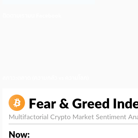
ติดตามเราบน Facebook
สภาวะตลาด (ความกลัว vs ความโลภ)