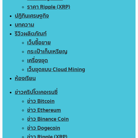
ราคา Ripple (XRP)
ปฏิทินเศรษฐกิจ
บทความ
รีวิวผลิตภัณฑ์
เว็บซื้อขาย
กระเป๋าเก็บเหรียญ
เครื่องขุด
เว็บขุดแบบ Cloud Mining
ห้องเรียน
ข่าวคริปโตเคอเรนซี่
ข่าว Bitcoin
ข่าว Ethereum
ข่าว Binance Coin
ข่าว Dogecoin
ข่าว Ripple (XRP)