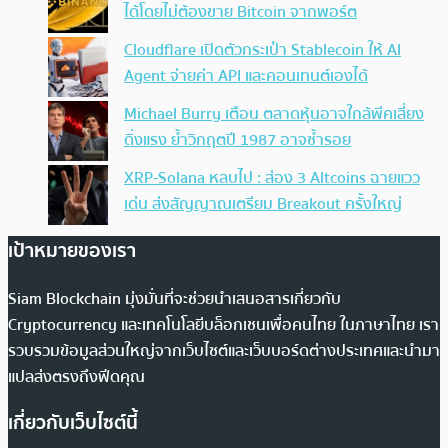
ได้โดยไม่ต้องขาย Bitcoin จากพอร์ต
Cloudflare เปิดตัวกระเป๋า Stablecoin ให้ AI
Agent จ่ายค่า API และคอนเทนต์เองได้
Michael Burry เตือน ตลาดหุ้นอาจใกล้พีคเสี่ยง
ดิ่งแรง ย้ำวิกฤตปี 1987 อาจซ้ำรอย
XRP-Solana หลบไป : ส่อง 3 Altcoins ฉายแวว
เด่น ส่งสัญญาณเตรียม Breakout ครั้งใหญ่
เป้าหมายของเรา
Siam Blockchain มุ่งมั่นที่จะช่วยนำเสนอสารเกี่ยวกับ
Cryptocurrency และเทคโนโลยีบล็อกเชนเพื่อคนไทย ในภาษาไทย เรา
รวบรวมข้อมูลส่วนใหญ่จากเว็บไซต์และเว็บบอร์ดต่างประเทศและนำมา
แปลส่งตรงถึงฟีดคุณ
เกี่ยวกับเว็บไซต์นี้