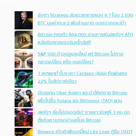
ประเด็นล่าสุด
จับตา Strategy ส่อแววเทขายรอบ 4 ? โอน 1,030
BTC มูลค่าทะลุ 2 พันล้านบาท ออกจากกระเป๋า
Bitcoin ทรงตัว $64,000 สวนทางหุ้นสหรัฐฯ ATH
หลังข้อตกลงฮอร์มุซใกล้ยุติ
S&P 500 ทำจุดสูงสุดใหม่ แต่ Bitcoin ไม่ตาม
ตลาดเปลี่ยน หรือ คนเปลี่ยน?
3 เหตุผลทำไมราคา Cardano (Ada) ถึงพุ่งแรง
22% ในสัปดาห์เดียว
นักลงทุน Uber รุ่นแรก แนะนำให้เทขาย Bitcoin
เพื่อไปซื้อ Solana และ Bittensor (TAO) แทน
สหรัฐฯ เริ่มไม่ปลอดภัย? ชายชาวมิสซูรี 3 คน ถูก
ตั้งข้อหาบุกรุกบ้านขโมย Bitcoin
Binance เปิดตัวฟีเจอร์ใหม่ Lite Loan กู้ยืม USDT