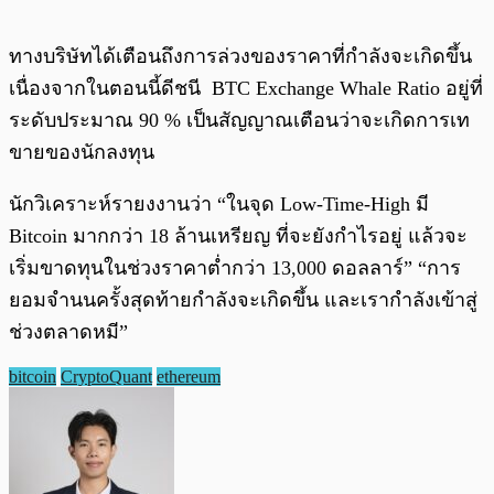
ทางบริษัทได้เตือนถึงการล่วงของราคาที่กำลังจะเกิดขึ้น
เนื่องจากในตอนนี้ดีชนี BTC Exchange Whale Ratio อยู่ที่
ระดับประมาณ 90 % เป็นสัญญาณเตือนว่าจะเกิดการเท
ขายของนักลงทุน
นักวิเคราะห์รายงงานว่า “ในจุด Low-Time-High มี
Bitcoin มากกว่า 18 ล้านเหรียญ ที่จะยังกำไรอยู่ แล้วจะ
เริ่มขาดทุนในช่วงราคาต่ำกว่า 13,000 ดอลลาร์” “การ
ยอมจำนนครั้งสุดท้ายกำลังจะเกิดขึ้น และเรากำลังเข้าสู่
ช่วงตลาดหมี”
bitcoin
CryptoQuant
ethereum