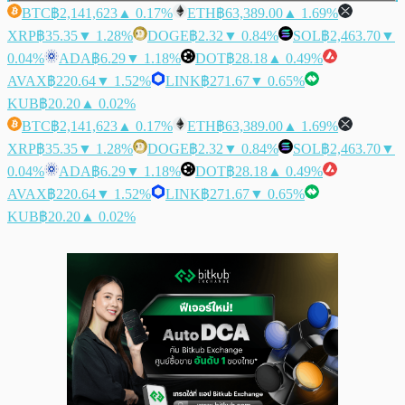
BTC
฿2,141,623
▲ 0.17%
ETH
฿63,389.00
▲ 1.69%
XRP
฿35.35
▼ 1.28%
DOGE
฿2.32
▼ 0.84%
SOL
฿2,463.70
▼
0.04%
ADA
฿6.29
▼ 1.18%
DOT
฿28.18
▲ 0.49%
AVAX
฿220.64
▼ 1.52%
LINK
฿271.67
▼ 0.65%
KUB
฿20.20
▲ 0.02%
BTC
฿2,141,623
▲ 0.17%
ETH
฿63,389.00
▲ 1.69%
XRP
฿35.35
▼ 1.28%
DOGE
฿2.32
▼ 0.84%
SOL
฿2,463.70
▼
0.04%
ADA
฿6.29
▼ 1.18%
DOT
฿28.18
▲ 0.49%
AVAX
฿220.64
▼ 1.52%
LINK
฿271.67
▼ 0.65%
KUB
฿20.20
▲ 0.02%