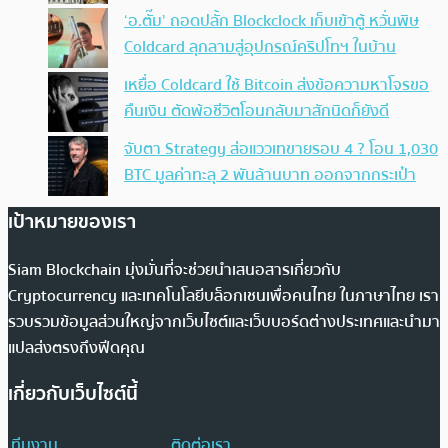
‘อ.ตั๊ม’ ถอดปลั้ก Blockclock เก็บเข้าตู้ หวั่นพิษ
Coldcard ลุกลามสู่อุปกรณ์คริปโทฯ ในบ้าน
เหยื่อ Coldcard ใช้ Bitcoin ส่งข้อความหาโจรขอ
คืนเงิน ตัดพ้อชีวิตโอนกลับมาสักนิดก็ยังดี
จับตา Strategy ส่อแววเทขายรอบ 4 ? โอน 1,030
BTC มูลค่าทะลุ 2 พันล้านบาท ออกจากกระเป๋า
เป้าหมายของเรา
Siam Blockchain มุ่งมั่นที่จะช่วยนำเสนอสารเกี่ยวกับ
Cryptocurrency และเทคโนโลยีบล็อกเชนเพื่อคนไทย ในภาษาไทย เรา
รวบรวมข้อมูลส่วนใหญ่จากเว็บไซต์และเว็บบอร์ดต่างประเทศและนำมา
แปลส่งตรงถึงฟีดคุณ
เกี่ยวกับเว็บไซต์นี้
ทีมงาน
ติดต่อเรา