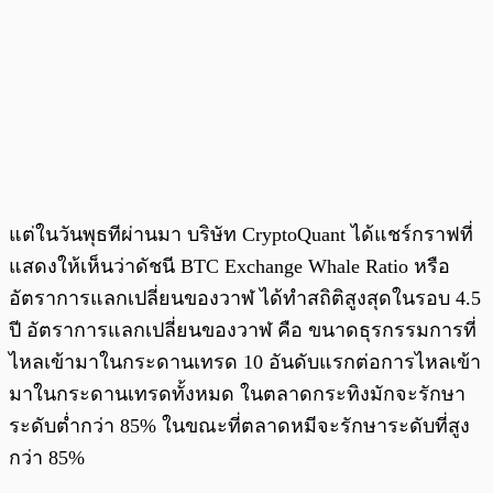
แต่ในวันพุธทีผ่านมา บริษัท CryptoQuant ได้แชร์กราฟที่
แสดงให้เห็นว่าดัชนี BTC Exchange Whale Ratio หรือ
อัตราการแลกเปลี่ยนของวาฬ ได้ทำสถิติสูงสุดในรอบ 4.5
ปี อัตราการแลกเปลี่ยนของวาฬ คือ ขนาดธุรกรรมการที่
ไหลเข้ามาในกระดานเทรด 10 อันดับแรกต่อการไหลเข้า
มาในกระดานเทรดทั้งหมด ในตลาดกระทิงมักจะรักษา
ระดับต่ำกว่า 85% ในขณะที่ตลาดหมีจะรักษาระดับที่สูง
กว่า 85%