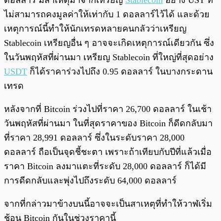
ดอลลาร์ มีสาเหตุมาจากเหรียญ
Stablecoin
อย่าง UST ที่
ไม่สามารถคงมูลค่าให้เท่ากับ 1 ดอลลาร์ไว้ได้ และด้วย
เหตุการณ์นี้ทำให้นักเทรดหลายคนกลัวว่าเหรียญ
Stablecoin เหรียญอื่น ๆ อาจจะเกิดเหตุการณ์เดียวกัน ซึ่ง
ในวันพฤหัสที่ผ่านมา เหรียญ Stablecoin ที่ใหญ่ที่สุดอย่าง
USDT
ก็ได้ราคาร่วงไปถึง 0.95 ดอลลาร์ ในบางกระดาน
เทรด
หลังจากที่ Bitcoin ร่วงไปที่ราคา 26,700 ดอลลาร์ ในเช้า
วันพฤหัสที่ผ่านมา ในที่สุดราคาของ Bitcoin ก็ดีดกลับมา
ที่ราคา 28,991 ดอลลาร์ ซึ่งในระดับราคา 28,000
ดอลลาร์ ถือเป็นจุดชี้ชะตา เพราะถ้าเทียบกับปีที่แล้วเมื่อ
ราคา Bitcoin ลงมาแตะที่ระดับ 28,000 ดอลลาร์ ก็ได้มี
การดีดกลับและพุ่งไปถึงระดับ 64,000 ดอลลาร์
จากที่กล่าวมาข้างบนนี้อาจจะเป็นสาเหตุที่ทำให้วาฬเริ่ม
ช้อน Bitcoin กันในช่วงราคานี้