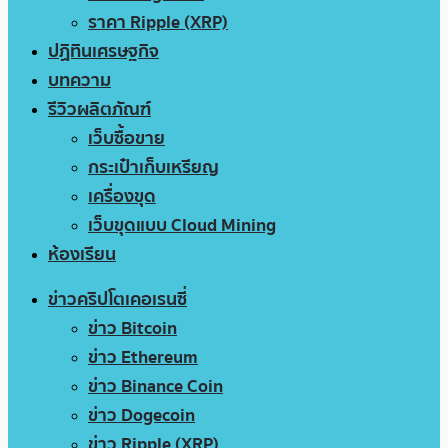
ราคา Ripple (XRP)
ปฏิทินเศรษฐกิจ
บทความ
รีวิวผลิตภัณฑ์
เว็บซื้อขาย
กระเป๋าเก็บเหรียญ
เครื่องขุด
เว็บขุดแบบ Cloud Mining
ห้องเรียน
ข่าวคริปโตเคอเรนซี่
ข่าว Bitcoin
ข่าว Ethereum
ข่าว Binance Coin
ข่าว Dogecoin
ข่าว Ripple (XRP)