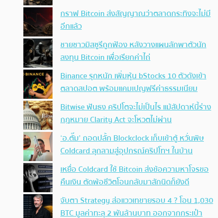
กราฟ Bitcoin ส่งสัญญาณว่าตลาดกระทิงจะไม่มี
อีกแล้ว
ชายชาวมิสซูรีถูกฟ้อง หลังวางแผนลักพาตัวนัก
ลงทุน Bitcoin เพื่อเรียกค่าไถ่
Binance รุกหนัก เพิ่มหุ้น bStocks 10 ตัวดังเข้า
ตลาดสปอต พร้อมแคมเปญฟรีค่าธรรมเนียม
Bitwise ฟันธง คริปโตจะไม่เป็นไร แม้สัปดาห์นี้ร่าง
กฎหมาย Clarity Act จะโหวตไม่ผ่าน
‘อ.ตั๊ม’ ถอดปลั้ก Blockclock เก็บเข้าตู้ หวั่นพิษ
Coldcard ลุกลามสู่อุปกรณ์คริปโทฯ ในบ้าน
เหยื่อ Coldcard ใช้ Bitcoin ส่งข้อความหาโจรขอ
คืนเงิน ตัดพ้อชีวิตโอนกลับมาสักนิดก็ยังดี
จับตา Strategy ส่อแววเทขายรอบ 4 ? โอน 1,030
BTC มูลค่าทะลุ 2 พันล้านบาท ออกจากกระเป๋า