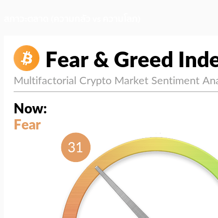
สภาวะตลาด (ความกลัว vs ความโลภ)