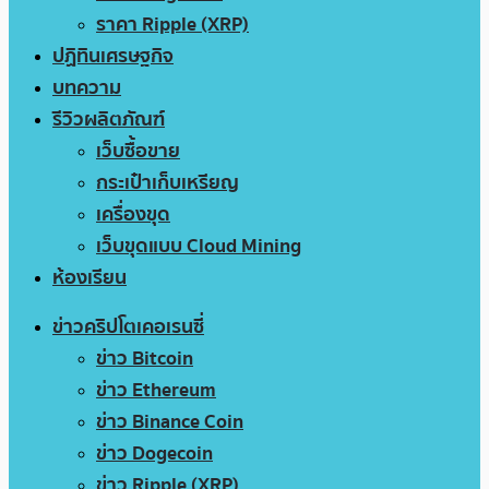
ราคา Ripple (XRP)
ปฏิทินเศรษฐกิจ
บทความ
รีวิวผลิตภัณฑ์
เว็บซื้อขาย
กระเป๋าเก็บเหรียญ
เครื่องขุด
เว็บขุดแบบ Cloud Mining
ห้องเรียน
ข่าวคริปโตเคอเรนซี่
ข่าว Bitcoin
ข่าว Ethereum
ข่าว Binance Coin
ข่าว Dogecoin
ข่าว Ripple (XRP)