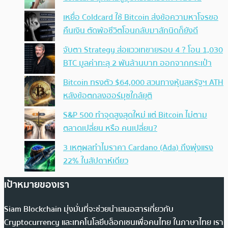
เหยื่อ Coldcard ใช้ Bitcoin ส่งข้อความหาโจรขอ
คืนเงิน ตัดพ้อชีวิตโอนกลับมาสักนิดก็ยังดี
จับตา Strategy ส่อแววเทขายรอบ 4 ? โอน 1,030
BTC มูลค่าทะลุ 2 พันล้านบาท ออกจากกระเป๋า
Bitcoin ทรงตัว $64,000 สวนทางหุ้นสหรัฐฯ ATH
หลังข้อตกลงฮอร์มุซใกล้ยุติ
S&P 500 ทำจุดสูงสุดใหม่ แต่ Bitcoin ไม่ตาม
ตลาดเปลี่ยน หรือ คนเปลี่ยน?
3 เหตุผลทำไมราคา Cardano (Ada) ถึงพุ่งแรง
22% ในสัปดาห์เดียว
เป้าหมายของเรา
Siam Blockchain มุ่งมั่นที่จะช่วยนำเสนอสารเกี่ยวกับ
Cryptocurrency และเทคโนโลยีบล็อกเชนเพื่อคนไทย ในภาษาไทย เรา