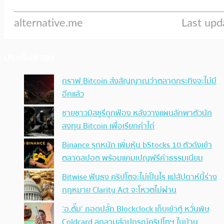
ประเด็นล่าสุด
กราฟ Bitcoin ส่งสัญญาณว่าตลาดกระทิงจะไม่มี
อีกแล้ว
ชายชาวมิสซูรีถูกฟ้อง หลังวางแผนลักพาตัวนัก
ลงทุน Bitcoin เพื่อเรียกค่าไถ่
Binance รุกหนัก เพิ่มหุ้น bStocks 10 ตัวดังเข้า
ตลาดสปอต พร้อมแคมเปญฟรีค่าธรรมเนียม
Bitwise ฟันธง คริปโตจะไม่เป็นไร แม้สัปดาห์นี้ร่าง
กฎหมาย Clarity Act จะโหวตไม่ผ่าน
‘อ.ตั๊ม’ ถอดปลั้ก Blockclock เก็บเข้าตู้ หวั่นพิษ
Coldcard ลุกลามสู่อุปกรณ์คริปโทฯ ในบ้าน