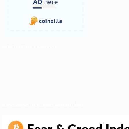
ติดตามเราบน Facebook
สภาวะตลาด (ความกลัว vs ความโลภ)