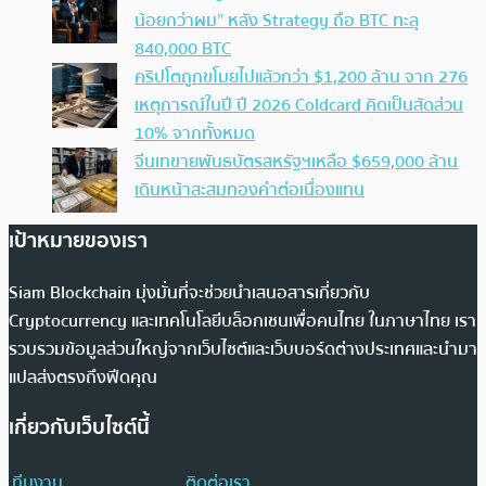
น้อยกว่าผม” หลัง Strategy ถือ BTC ทะลุ
840,000 BTC
คริปโตถูกขโมยไปแล้วกว่า $1,200 ล้าน จาก 276
เหตุการณ์ในปี ปี 2026 Coldcard คิดเป็นสัดส่วน
10% จากทั้งหมด
จีนเทขายพันธบัตรสหรัฐฯเหลือ $659,000 ล้าน
เดินหน้าสะสมทองคำต่อเนื่องแทน
เป้าหมายของเรา
Siam Blockchain มุ่งมั่นที่จะช่วยนำเสนอสารเกี่ยวกับ
Cryptocurrency และเทคโนโลยีบล็อกเชนเพื่อคนไทย ในภาษาไทย เรา
รวบรวมข้อมูลส่วนใหญ่จากเว็บไซต์และเว็บบอร์ดต่างประเทศและนำมา
แปลส่งตรงถึงฟีดคุณ
เกี่ยวกับเว็บไซต์นี้
ทีมงาน
ติดต่อเรา