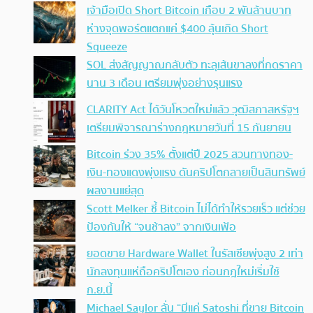
เจ้ามือเปิด Short Bitcoin เกือบ 2 พันล้านบาท
ห่างจุดพอร์ตแตกแค่ $400 ลุ้นเกิด Short
Squeeze
SOL ส่งสัญญาณกลับตัว ทะลุเส้นขาลงที่กดราคา
นาน 3 เดือน เตรียมพุ่งอย่างรุนแรง
CLARITY Act ได้วันโหวตใหม่แล้ว วุฒิสภาสหรัฐฯ
เตรียมพิจารณาร่างกฎหมายวันที่ 15 กันยายน
Bitcoin ร่วง 35% ตั้งแต่ปี 2025 สวนทางทอง-
เงิน-ทองแดงพุ่งแรง ดันคริปโตกลายเป็นสินทรัพย์
ผลงานแย่สุด
Scott Melker ชี้ Bitcoin ไม่ได้ทำให้รวยเร็ว แต่ช่วย
ป้องกันให้ “จนช้าลง” จากเงินเฟ้อ
ยอดขาย Hardware Wallet ในรัสเซียพุ่งสูง 2 เท่า
นักลงทุนแห่ถือคริปโตเอง ก่อนกฎใหม่เริ่มใช้
ก.ย.นี้
Michael Saylor ลั่น “มีแค่ Satoshi ที่ขาย Bitcoin