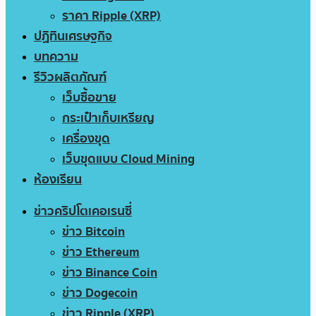
ราคา Ripple (XRP)
ปฏิทินเศรษฐกิจ
บทความ
รีวิวผลิตภัณฑ์
เว็บซื้อขาย
กระเป๋าเก็บเหรียญ
เครื่องขุด
เว็บขุดแบบ Cloud Mining
ห้องเรียน
ข่าวคริปโตเคอเรนซี่
ข่าว Bitcoin
ข่าว Ethereum
ข่าว Binance Coin
ข่าว Dogecoin
ข่าว Ripple (XRP)