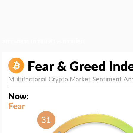
สภาวะตลาด (ความกลัว vs ความโลภ)