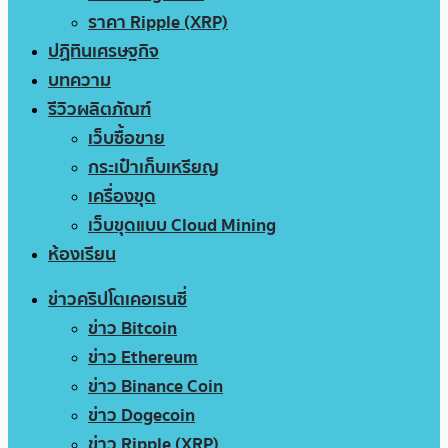
ราคา Ripple (XRP)
ปฏิทินเศรษฐกิจ
บทความ
รีวิวผลิตภัณฑ์
เว็บซื้อขาย
กระเป๋าเก็บเหรียญ
เครื่องขุด
เว็บขุดแบบ Cloud Mining
ห้องเรียน
ข่าวคริปโตเคอเรนซี่
ข่าว Bitcoin
ข่าว Ethereum
ข่าว Binance Coin
ข่าว Dogecoin
ข่าว Ripple (XRP)