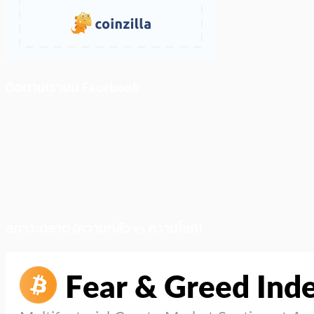
ติดตามเราบน Facebook
สภาวะตลาด (ความกลัว vs ความโลภ)