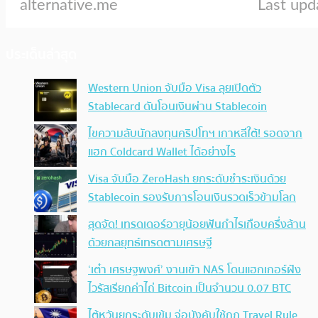
ประเด็นล่าสุด
Western Union จับมือ Visa ลุยเปิดตัว
Stablecard ดันโอนเงินผ่าน Stablecoin
ไขความลับนักลงทุนคริปโทฯ เกาหลีใต้! รอดจาก
แฮก Coldcard Wallet ได้อย่างไร
Visa จับมือ ZeroHash ยกระดับชำระเงินด้วย
Stablecoin รองรับการโอนเงินรวดเร็วข้ามโลก
สุดจัด! เทรดเดอร์อายุน้อยฟันกำไรเกือบครึ่งล้าน
ด้วยกลยุทธ์เทรดตามเศรษฐี
‘เต๋า เศรษฐพงศ์’ งานเข้า NAS โดนแฮกเกอร์ฝัง
ไวรัสเรียกค่าไถ่ Bitcoin เป็นจำนวน 0.07 BTC
ไต้หวันยกระดับเข้ม จ่อบังคับใช้กฏ Travel Rule