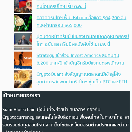
คุมโอนคริปโทฯ เริ่ม ต.ค. นี้
ตลาดคริปโทฯ ฟื้น! Bitcoin ยื้อแถว $64,700 ลุ้น
ทะลุผ่านกรอบ $65,000
ปูตินตัดหน้าทรัมป์ เซ็นลงนามอนุมัติกฎหมายคริป
โทฯ ฉบับแรก เริ่มมีผลบังคับใช้ 1 ก.ย. นี้
Strategy เข้าร่วม Invest America สมทบทุน
8,200 บาท/ปี เข้าบัญชีทรัมป์แจกบุตรพนักงาน
CryptoQuant ส่งสัญญาณตลาดหมีเข้าสู่โค้ง
สุดท้าย หลังพบเจ้าคริปโทฯ ซุ่มเก็บ BTC และ ETH
เป้าหมายของเรา
Siam Blockchain มุ่งมั่นที่จะช่วยนำเสนอสารเกี่ยวกับ
Cryptocurrency และเทคโนโลยีบล็อกเชนเพื่อคนไทย ในภาษาไทย เรา
รวบรวมข้อมูลส่วนใหญ่จากเว็บไซต์และเว็บบอร์ดต่างประเทศและนำมา